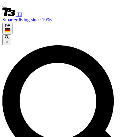
T3
Smarter living since 1996
DE
×