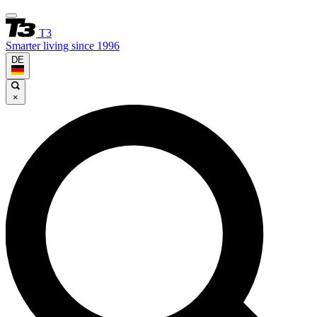
T3
Smarter living since 1996
DE
×