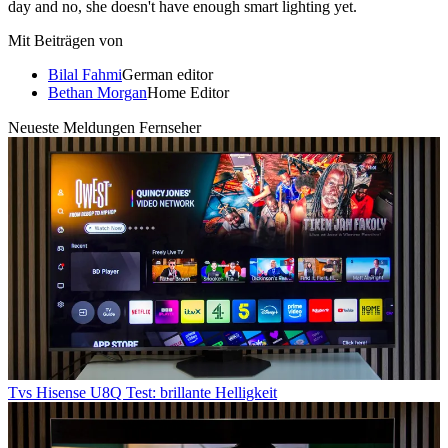
day and no, she doesn't have enough smart lighting yet.
Mit Beiträgen von
Bilal Fahmi
German editor
Bethan Morgan
Home Editor
Neueste Meldungen Fernseher
Tvs
Hisense U8Q Test: brillante Helligkeit