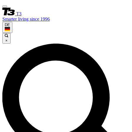
T3
Smarter living since 1996
DE
×