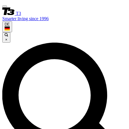
T3
Smarter living since 1996
DE
×