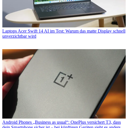
Laptops
Acer Swift 14 AI im Test: Warum das matte Display schnell
unverzichtbar wird
Android Phones
„Business as usual“: OnePlus versichert T3, dass
dein Smartphone sicher ist – bei künftigen Geräten sieht es anders