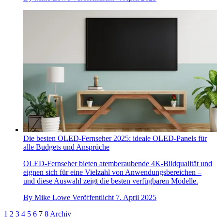
Die besten OLED-Fernseher 2025: ideale OLED-Panels für
alle Budgets und Ansprüche
OLED-Fernseher bieten atemberaubende 4K-Bildqualität und
eignen sich für eine Vielzahl von Anwendungsbereichen –
und diese Auswahl zeigt die besten verfügbaren Modelle.
By
Mike Lowe
Veröffentlicht
7. April 2025
1
2
3
4
5
6
7
8
Archiv