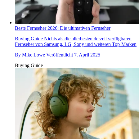
Beste Fernseher 2026: Die ultimativen Fernseher
Buying Guide
Nichts als die allerbesten derzeit verfügbaren
Fernseher von Samsung, LG, Sony und weiteren Top-Marken
By
Mike Lowe
Veröffentlicht
7. April 2025
Buying Guide