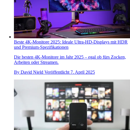
Beste 4K-Monitore 2025: Ideale Ultra-HD-Displays mit HDR
und Premium-Spezifikationen
Die besten 4K-Monitore im Jahr 2025 – egal ob fürs Zocken,
Arbeiten oder Streamen.
By
David Nield
Veröffentlicht
7. April 2025