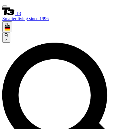
T3
Smarter living since 1996
DE
×