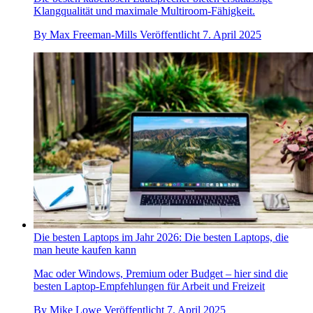
Klangqualität und maximale Multiroom-Fähigkeit.
By
Max Freeman-Mills
Veröffentlicht
7. April 2025
Die besten Laptops im Jahr 2026: Die besten Laptops, die
man heute kaufen kann
Mac oder Windows, Premium oder Budget – hier sind die
besten Laptop-Empfehlungen für Arbeit und Freizeit
By
Mike Lowe
Veröffentlicht
7. April 2025