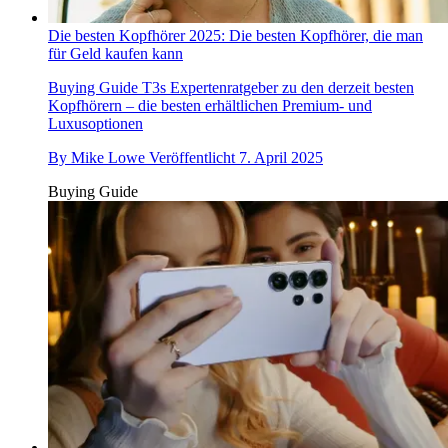
Die besten Kopfhörer 2025: Die besten Kopfhörer, die man
für Geld kaufen kann
Buying Guide
T3s Expertenratgeber zu den derzeit besten
Kopfhörern – die besten erhältlichen Premium- und
Luxusoptionen
By
Mike Lowe
Veröffentlicht
7. April 2025
Buying Guide