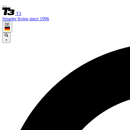
T3
Smarter living since 1996
DE
×