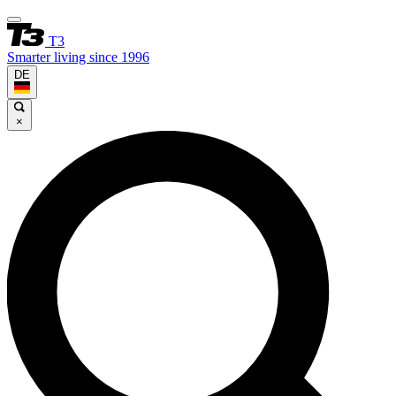
T3
Smarter living since 1996
DE
×