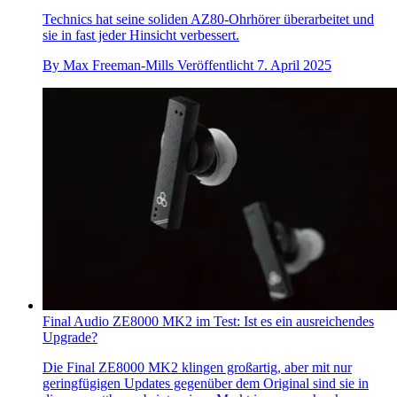
Technics hat seine soliden AZ80-Ohrhörer überarbeitet und
sie in fast jeder Hinsicht verbessert.
By
Max Freeman-Mills
Veröffentlicht
7. April 2025
Final Audio ZE8000 MK2 im Test: Ist es ein ausreichendes
Upgrade?
Die Final ZE8000 MK2 klingen großartig, aber mit nur
geringfügigen Updates gegenüber dem Original sind sie in