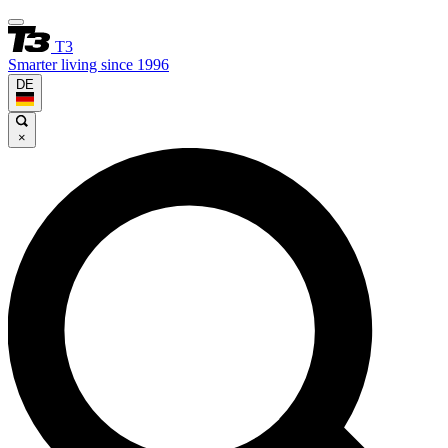
T3
Smarter living since 1996
DE
×