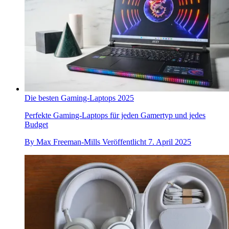
Die besten Gaming-Laptops 2025
Perfekte Gaming-Laptops für jeden Gamertyp und jedes
Budget
By
Max Freeman-Mills
Veröffentlicht
7. April 2025