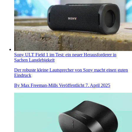
Sony ULT Field 1 im Test: ein neuer Herausforderer in
Sachen Langlebigkeit
Der robuste kleine Lautsprecher von Sony macht einen guten
Eindruck
By
Max Freeman-Mills
Veröffentlicht
7. April 2025