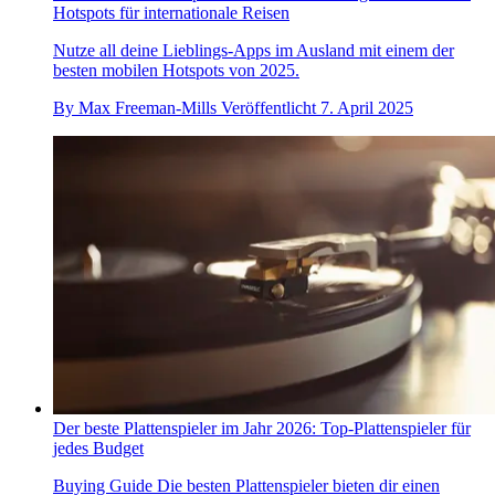
Hotspots für internationale Reisen
Nutze all deine Lieblings-Apps im Ausland mit einem der
besten mobilen Hotspots von 2025.
By
Max Freeman-Mills
Veröffentlicht
7. April 2025
Der beste Plattenspieler im Jahr 2026: Top-Plattenspieler für
jedes Budget
Buying Guide
Die besten Plattenspieler bieten dir einen