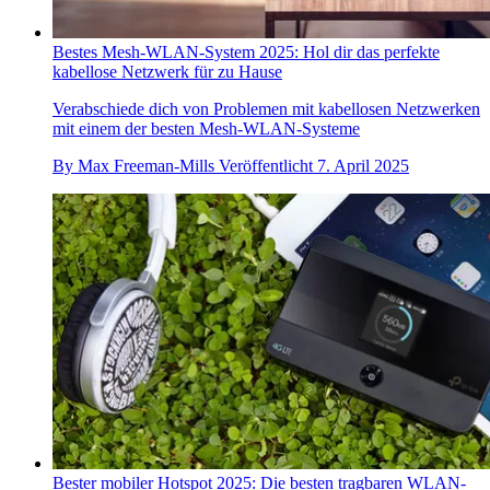
Bestes Mesh-WLAN-System 2025: Hol dir das perfekte
kabellose Netzwerk für zu Hause
Verabschiede dich von Problemen mit kabellosen Netzwerken
mit einem der besten Mesh-WLAN-Systeme
By
Max Freeman-Mills
Veröffentlicht
7. April 2025
Bester mobiler Hotspot 2025: Die besten tragbaren WLAN-