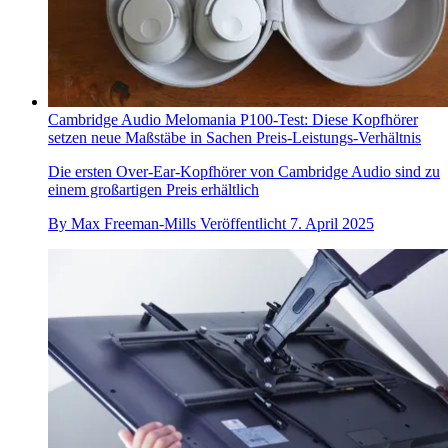
Cambridge Audio Melomania P100-Test: Diese Kopfhörer
setzen neue Maßstäbe in Sachen Preis-Leistungs-Verhältnis
Die ersten Over-Ear-Kopfhörer von Cambridge Audio sind zu
einem großartigen Preis erhältlich
By
Max Freeman-Mills
Veröffentlicht
7. April 2025