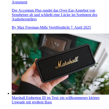
Argument
Der Accentum Plus rundet das Over-Ear-Angebot von
Sennheiser ab und schließt eine Lücke im Sortiment des
Audioherstellers
By
Max Freeman-Mills
Veröffentlicht
7. April 2025
Marshall Emberton III im Test: ein willkommenes kleines
Upgrade mit großem Bass