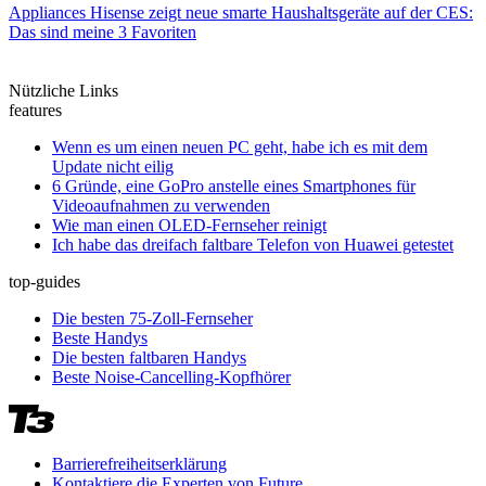
Appliances
Hisense zeigt neue smarte Haushaltsgeräte auf der CES:
Das sind meine 3 Favoriten
Nützliche Links
features
Wenn es um einen neuen PC geht, habe ich es mit dem
Update nicht eilig
6 Gründe, eine GoPro anstelle eines Smartphones für
Videoaufnahmen zu verwenden
Wie man einen OLED-Fernseher reinigt
Ich habe das dreifach faltbare Telefon von Huawei getestet
top-guides
Die besten 75-Zoll-Fernseher
Beste Handys
Die besten faltbaren Handys
Beste Noise-Cancelling-Kopfhörer
Barrierefreiheitserklärung
Kontaktiere die Experten von Future