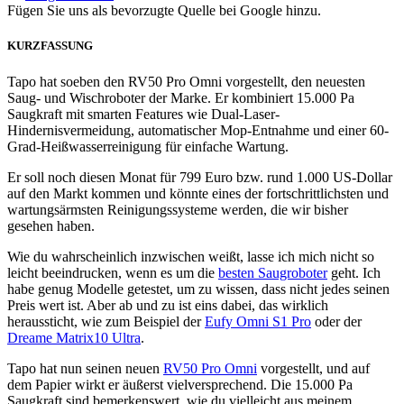
Fügen Sie uns als bevorzugte Quelle bei Google hinzu.
KURZFASSUNG
Tapo hat soeben den RV50 Pro Omni vorgestellt, den neuesten
Saug- und Wischroboter der Marke. Er kombiniert 15.000 Pa
Saugkraft mit smarten Features wie Dual-Laser-
Hindernisvermeidung, automatischer Mop-Entnahme und einer 60-
Grad-Heißwasserreinigung für einfache Wartung.
Er soll noch diesen Monat für 799 Euro bzw. rund 1.000 US-Dollar
auf den Markt kommen und könnte eines der fortschrittlichsten und
wartungsärmsten Reinigungssysteme werden, die wir bisher
gesehen haben.
Wie du wahrscheinlich inzwischen weißt, lasse ich mich nicht so
leicht beeindrucken, wenn es um die
besten Saugroboter
geht. Ich
habe genug Modelle getestet, um zu wissen, dass nicht jedes seinen
Preis wert ist. Aber ab und zu ist eins dabei, das wirklich
heraussticht, wie zum Beispiel der
Eufy Omni S1 Pro
oder der
Dreame Matrix10 Ultra
.
Tapo hat nun seinen neuen
RV50 Pro Omni
vorgestellt, und auf
dem Papier wirkt er äußerst vielversprechend. Die 15.000 Pa
Saugkraft sind bemerkenswert, wie du vielleicht aus meinem