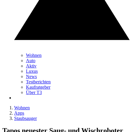
Wohnen
Auto
Aktiv
Luxus
News
Testberichten
Kaufratgeber
Über T3
Wohnen
Apps
Staubsauger
Tapos neuester Saug- und Wischroboter