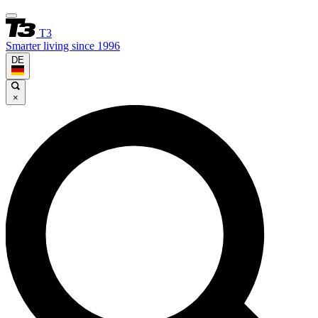
T3
Smarter living since 1996
DE
×