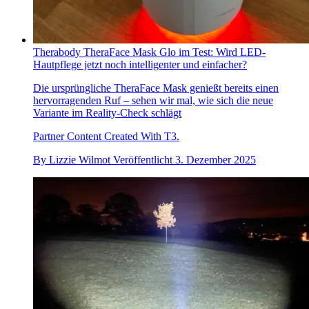
Therabody TheraFace Mask Glo im Test: Wird LED-
Hautpflege jetzt noch intelligenter und einfacher?
Die ursprüngliche TheraFace Mask genießt bereits einen
hervorragenden Ruf – sehen wir mal, wie sich die neue
Variante im Reality-Check schlägt
Partner Content Created With T3.
By
Lizzie Wilmot
Veröffentlicht
3. Dezember 2025