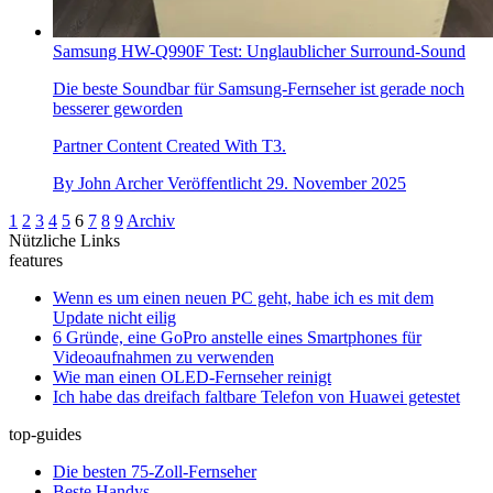
Samsung HW-Q990F Test: Unglaublicher Surround-Sound
Die beste Soundbar für Samsung-Fernseher ist gerade noch
besserer geworden
Partner Content Created With T3.
By
John Archer
Veröffentlicht
29. November 2025
1
2
3
4
5
6
7
8
9
Archiv
Nützliche Links
features
Wenn es um einen neuen PC geht, habe ich es mit dem
Update nicht eilig
6 Gründe, eine GoPro anstelle eines Smartphones für
Videoaufnahmen zu verwenden
Wie man einen OLED-Fernseher reinigt
Ich habe das dreifach faltbare Telefon von Huawei getestet
top-guides
Die besten 75-Zoll-Fernseher
Beste Handys