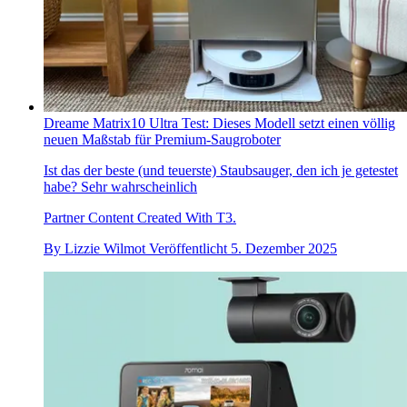
Dreame Matrix10 Ultra Test: Dieses Modell setzt einen völlig
neuen Maßstab für Premium-Saugroboter
Ist das der beste (und teuerste) Staubsauger, den ich je getestet
habe? Sehr wahrscheinlich
Partner Content Created With T3.
By
Lizzie Wilmot
Veröffentlicht
5. Dezember 2025