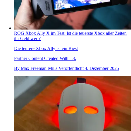
ROG Xbox Ally X im Test: Ist die teuerste Xbox aller Zeiten
ihr Geld wert?
Die teurere Xbox Ally ist ein Biest
Partner Content Created With T3.
By
Max Freeman-Mills
Veröffentlicht
4. Dezember 2025