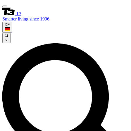
T3
Smarter living since 1996
DE
×