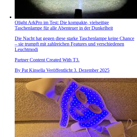
Olight ArkPro im Test: Die kompakte, vielseitige
Taschenlampe für alle Abenteuer in der Dunkelheit
Die Nacht hat gegen diese starke Taschenlampe keine Chance
– sie trumpft mit zahlreichen Features und verschiedenen
Leuchtmodi
Partner Content Created With T3.
By
Pat Kinsella
Veröffentlicht
3. Dezember 2025