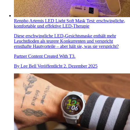
Renpho Artemis LED Light Soft Mask Test: erschwingliche,
komfortable und effektive LED-Therapie
Diese erschwingliche LED-Gesichtsmaske enthält mehr
Leuchtdioden als teurere Konkurrenten und verspricht
ernsthafte Hautvorteile – aber hält sie, was sie verspricht?
Partner Content Created With T3.
By
Lee Bell
Veröffentlicht
2. Dezember 2025