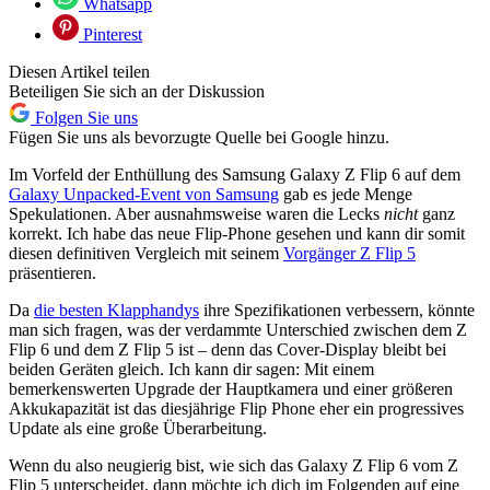
Whatsapp
Pinterest
Diesen Artikel teilen
Beteiligen Sie sich an der Diskussion
Folgen Sie uns
Fügen Sie uns als bevorzugte Quelle bei Google hinzu.
Im Vorfeld der Enthüllung des Samsung Galaxy Z Flip 6 auf dem
Galaxy Unpacked-Event von Samsung
gab es jede Menge
Spekulationen. Aber ausnahmsweise waren die Lecks
nicht
ganz
korrekt. Ich habe das neue Flip-Phone gesehen und kann dir somit
diesen definitiven Vergleich mit seinem
Vorgänger Z Flip 5
präsentieren.
Da
die besten Klapphandys
ihre Spezifikationen verbessern, könnte
man sich fragen, was der verdammte Unterschied zwischen dem Z
Flip 6 und dem Z Flip 5 ist – denn das Cover-Display bleibt bei
beiden Geräten gleich. Ich kann dir sagen: Mit einem
bemerkenswerten Upgrade der Hauptkamera und einer größeren
Akkukapazität ist das diesjährige Flip Phone eher ein progressives
Update als eine große Überarbeitung.
Wenn du also neugierig bist, wie sich das Galaxy Z Flip 6 vom Z
Flip 5 unterscheidet, dann möchte ich dich im Folgenden auf eine