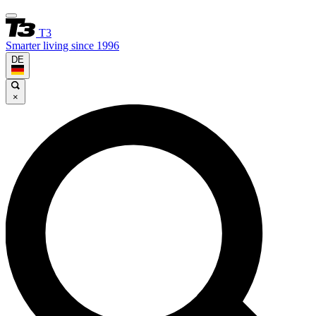
T3
Smarter living since 1996
DE
×