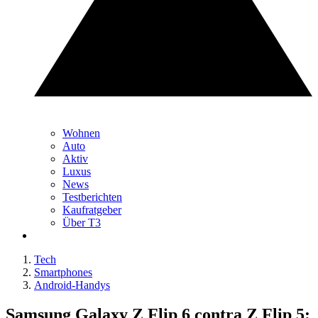
Wohnen
Auto
Aktiv
Luxus
News
Testberichten
Kaufratgeber
Über T3
Tech
Smartphones
Android-Handys
Samsung Galaxy Z Flip 6 contra Z Flip 5: