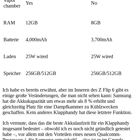
Vapor
Yes
No
chamber
RAM
12GB
8GB
Batterie
4,000mAh
3,700mAh
Laden
25W wired
25W wired
Speicher
256GB/512GB
256GB/512GB
Ich habe es bereits erwähnt, aber im Inneren des Z Flip 6 gibt es
einige große Veränderungen, die man nicht sehen kann: Samsung
hat die Akkukapazität um etwas mehr als 8 % erhöht und
gleichzeitig Platz für eine Dampfkammer zu Kühlzwecken
geschaffen. Kein anderes Klapphandy hat diese letztere Funktion.
Ich vermute, dass das die beste Akkulaufzeit für ein Klapphandy
insgesamt bedeutet – obwohl ich es noch nicht gründlich getestet
habe –, vor allem mit den Vorteilen eines neuen Qualcomm-
Prozessors („für Samsung entwickelt“ – also ist er im Grunde