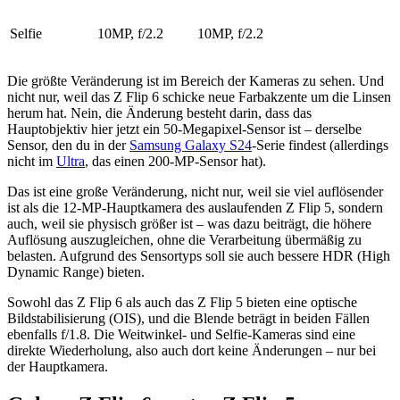
Selfie
10MP, f/2.2
10MP, f/2.2
Die größte Veränderung ist im Bereich der Kameras zu sehen. Und
nicht nur, weil das Z Flip 6 schicke neue Farbakzente um die Linsen
herum hat. Nein, die Änderung besteht darin, dass das
Hauptobjektiv hier jetzt ein 50-Megapixel-Sensor ist – derselbe
Sensor, den du in der
Samsung Galaxy S24
-Serie findest (allerdings
nicht im
Ultra
, das einen 200-MP-Sensor hat).
Das ist eine große Veränderung, nicht nur, weil sie viel auflösender
ist als die 12-MP-Hauptkamera des auslaufenden Z Flip 5, sondern
auch, weil sie physisch größer ist – was dazu beiträgt, die höhere
Auflösung auszugleichen, ohne die Verarbeitung übermäßig zu
belasten. Aufgrund des Sensortyps soll sie auch bessere HDR (High
Dynamic Range) bieten.
Sowohl das Z Flip 6 als auch das Z Flip 5 bieten eine optische
Bildstabilisierung (OIS), und die Blende beträgt in beiden Fällen
ebenfalls f/1.8. Die Weitwinkel- und Selfie-Kameras sind eine
direkte Wiederholung, also auch dort keine Änderungen – nur bei
der Hauptkamera.