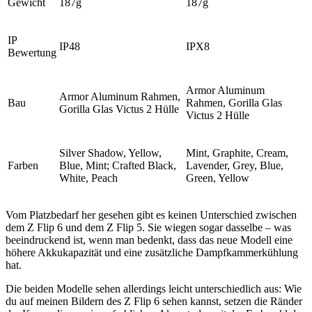
Gewicht
187g
187g
IP
IP48
IPX8
Bewertung
Armor Aluminum
Armor Aluminum Rahmen,
Bau
Rahmen, Gorilla Glas
Gorilla Glas Victus 2 Hülle
Victus 2 Hülle
Silver Shadow, Yellow,
Mint, Graphite, Cream,
Farben
Blue, Mint; Crafted Black,
Lavender, Grey, Blue,
White, Peach
Green, Yellow
Vom Platzbedarf her gesehen gibt es keinen Unterschied zwischen
dem Z Flip 6 und dem Z Flip 5. Sie wiegen sogar dasselbe – was
beeindruckend ist, wenn man bedenkt, dass das neue Modell eine
höhere Akkukapazität und eine zusätzliche Dampfkammerkühlung
hat.
Die beiden Modelle sehen allerdings leicht unterschiedlich aus: Wie
du auf meinen Bildern des Z Flip 6 sehen kannst, setzen die Ränder