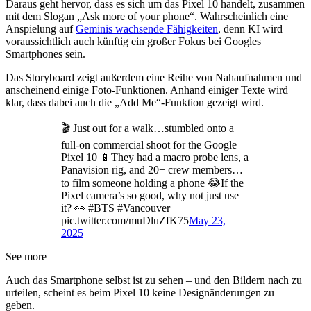
Daraus geht hervor, dass es sich um das Pixel 10 handelt, zusammen
mit dem Slogan „Ask more of your phone“. Wahrscheinlich eine
Anspielung auf
Geminis wachsende Fähigkeiten
, denn KI wird
voraussichtlich auch künftig ein großer Fokus bei Googles
Smartphones sein.
Das Storyboard zeigt außerdem eine Reihe von Nahaufnahmen und
anscheinend einige Foto-Funktionen. Anhand einiger Texte wird
klar, dass dabei auch die „Add Me“-Funktion gezeigt wird.
🎬 Just out for a walk…stumbled onto a
full-on commercial shoot for the Google
Pixel 10 📱They had a macro probe lens, a
Panavision rig, and 20+ crew members…
to film someone holding a phone 😂If the
Pixel camera’s so good, why not just use
it? 👀 #BTS #Vancouver
pic.twitter.com/muDluZfK75
May 23,
2025
See more
Auch das Smartphone selbst ist zu sehen – und den Bildern nach zu
urteilen, scheint es beim Pixel 10 keine Designänderungen zu
geben.