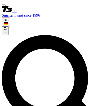
T3
Smarter living since 1996
DE
×