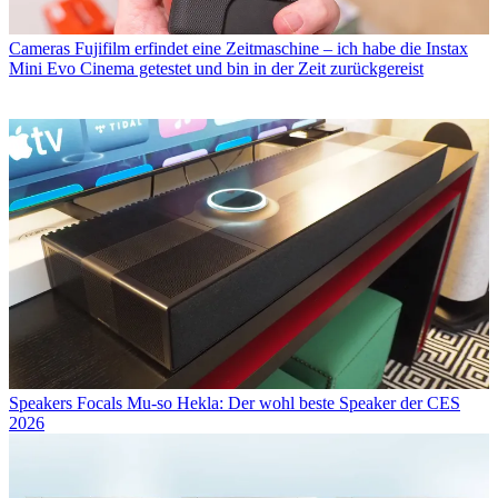
Cameras
Fujifilm erfindet eine Zeitmaschine – ich habe die Instax
Mini Evo Cinema getestet und bin in der Zeit zurückgereist
Speakers
Focals Mu-so Hekla: Der wohl beste Speaker der CES
2026