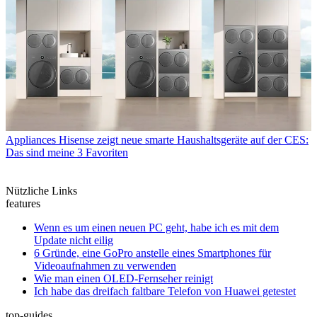
Appliances
Hisense zeigt neue smarte Haushaltsgeräte auf der CES:
Das sind meine 3 Favoriten
Nützliche Links
features
Wenn es um einen neuen PC geht, habe ich es mit dem
Update nicht eilig
6 Gründe, eine GoPro anstelle eines Smartphones für
Videoaufnahmen zu verwenden
Wie man einen OLED-Fernseher reinigt
Ich habe das dreifach faltbare Telefon von Huawei getestet
top-guides