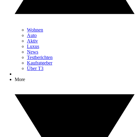
Wohnen
Auto
Aktiv
Luxus
News
Testberichten
Kaufratgeber
Über T3
More