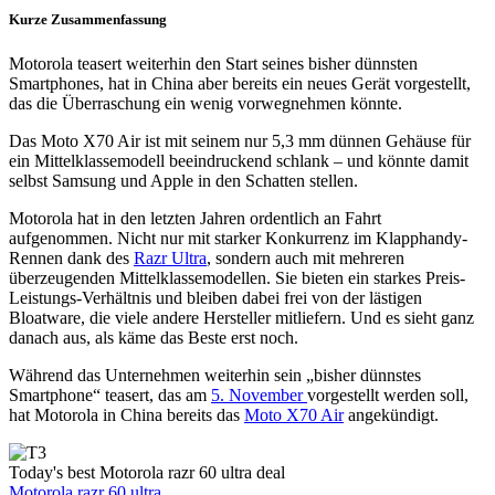
Kurze Zusammenfassung
Motorola teasert weiterhin den Start seines bisher dünnsten
Smartphones, hat in China aber bereits ein neues Gerät vorgestellt,
das die Überraschung ein wenig vorwegnehmen könnte.
Das Moto X70 Air ist mit seinem nur 5,3 mm dünnen Gehäuse für
ein Mittelklassemodell beeindruckend schlank – und könnte damit
selbst Samsung und Apple in den Schatten stellen.
Motorola hat in den letzten Jahren ordentlich an Fahrt
aufgenommen. Nicht nur mit starker Konkurrenz im Klapphandy-
Rennen dank des
Razr Ultra
, sondern auch mit mehreren
überzeugenden Mittelklassemodellen. Sie bieten ein starkes Preis-
Leistungs-Verhältnis und bleiben dabei frei von der lästigen
Bloatware, die viele andere Hersteller mitliefern. Und es sieht ganz
danach aus, als käme das Beste erst noch.
Während das Unternehmen weiterhin sein „bisher dünnstes
Smartphone“ teasert, das am
5. November
vorgestellt werden soll,
hat Motorola in China bereits das
Moto X70 Air
angekündigt.
Today's best Motorola razr 60 ultra deal
Motorola razr 60 ultra