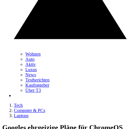
Wohnen
Auto
Aktiv
Luxus
News
Testberichten
Kaufratgeber
Über T3
Tech
Computer & PCs
Laptops
Googles ehrgeizige Pläne für ChromeOS