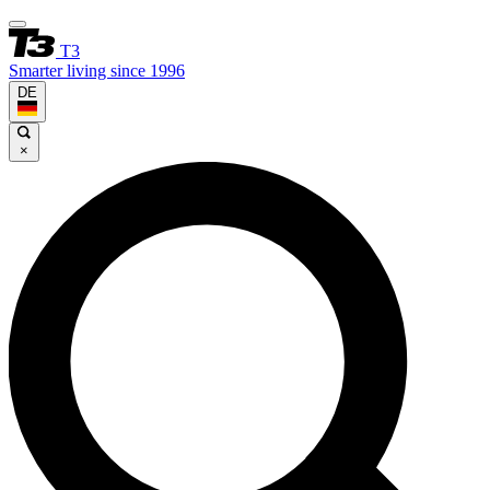
T3
Smarter living since 1996
DE
×