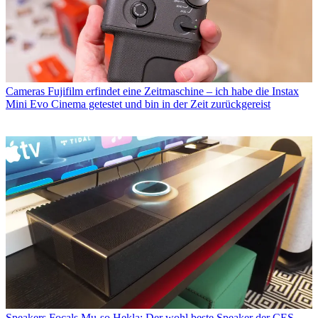
Cameras
Fujifilm erfindet eine Zeitmaschine – ich habe die Instax
Mini Evo Cinema getestet und bin in der Zeit zurückgereist
Speakers
Focals Mu-so Hekla: Der wohl beste Speaker der CES