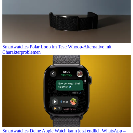
Smartwatches
Polar Loop im Test: Whoop-Alternative mit
Charakterproblemen
Smartwatches
Deine Apple Watch kann jetzt endlich WhatsApp –