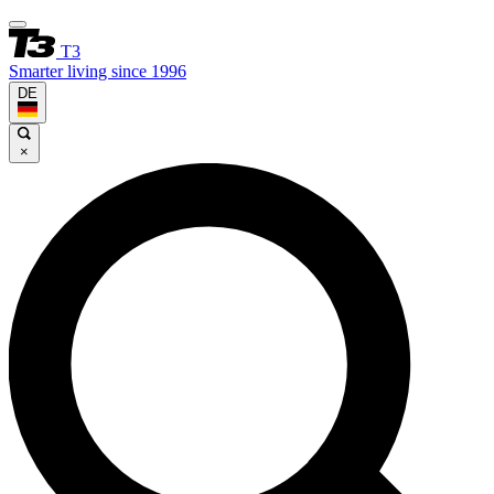
T3
Smarter living since 1996
DE
×