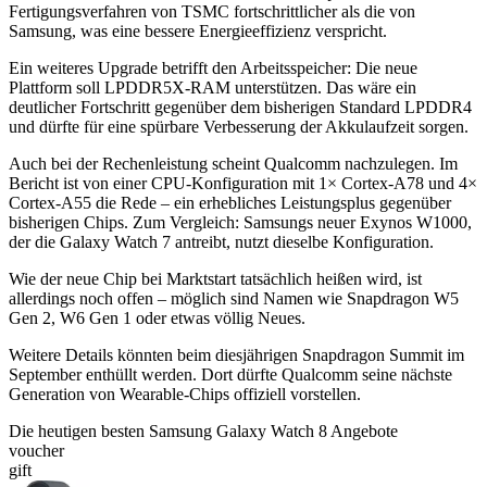
Fertigungsverfahren von TSMC fortschrittlicher als die von
Samsung, was eine bessere Energieeffizienz verspricht.
Ein weiteres Upgrade betrifft den Arbeitsspeicher: Die neue
Plattform soll LPDDR5X-RAM unterstützen. Das wäre ein
deutlicher Fortschritt gegenüber dem bisherigen Standard LPDDR4
und dürfte für eine spürbare Verbesserung der Akkulaufzeit sorgen.
Auch bei der Rechenleistung scheint Qualcomm nachzulegen. Im
Bericht ist von einer CPU-Konfiguration mit 1× Cortex-A78 und 4×
Cortex-A55 die Rede – ein erhebliches Leistungsplus gegenüber
bisherigen Chips. Zum Vergleich: Samsungs neuer Exynos W1000,
der die Galaxy Watch 7 antreibt, nutzt dieselbe Konfiguration.
Wie der neue Chip bei Marktstart tatsächlich heißen wird, ist
allerdings noch offen – möglich sind Namen wie Snapdragon W5
Gen 2, W6 Gen 1 oder etwas völlig Neues.
Weitere Details könnten beim diesjährigen Snapdragon Summit im
September enthüllt werden. Dort dürfte Qualcomm seine nächste
Generation von Wearable-Chips offiziell vorstellen.
Die heutigen besten Samsung Galaxy Watch 8 Angebote
voucher
gift