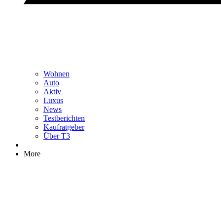
Wohnen
Auto
Aktiv
Luxus
News
Testberichten
Kaufratgeber
Über T3
More