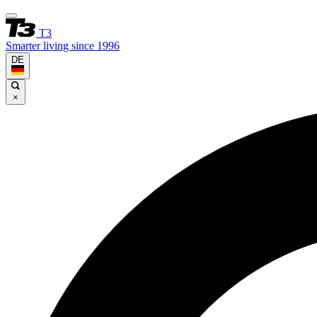
T3
Smarter living since 1996
DE
×