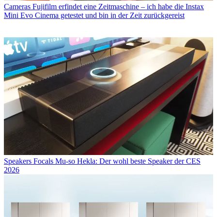
Cameras
Fujifilm erfindet eine Zeitmaschine – ich habe die Instax
Mini Evo Cinema getestet und bin in der Zeit zurückgereist
Speakers
Focals Mu-so Hekla: Der wohl beste Speaker der CES
2026