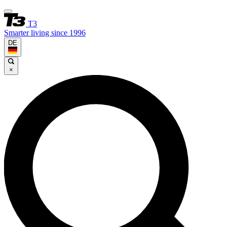
T3
Smarter living since 1996
DE
×