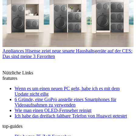
Appliances
Hisense zeigt neue smarte Haushaltsgeräte auf der CES:
Das sind meine 3 Favoriten
Nützliche Links
features
Wenn es um einen neuen PC geht, habe ich es mit dem
Update nicht eilig
6 Gründe, eine GoPro anstelle eines Smartphones für
Videoaufnahmen zu verwenden
Wie man einen OLED-Fernseher reinigt
Ich habe das dreifach faltbare Telefon von Huawei getestet
top-guides