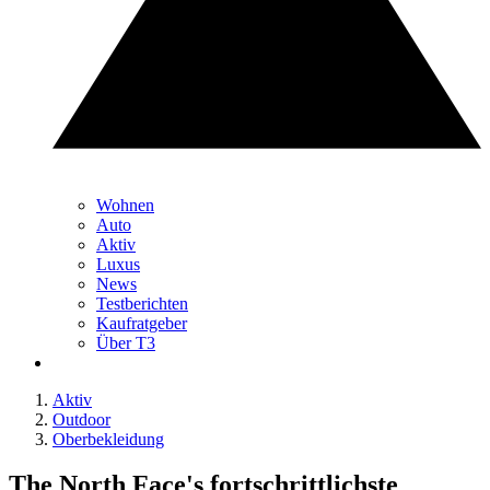
Wohnen
Auto
Aktiv
Luxus
News
Testberichten
Kaufratgeber
Über T3
Aktiv
Outdoor
Oberbekleidung
The North Face's fortschrittlichste