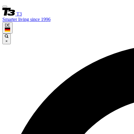
T3
Smarter living since 1996
DE
×