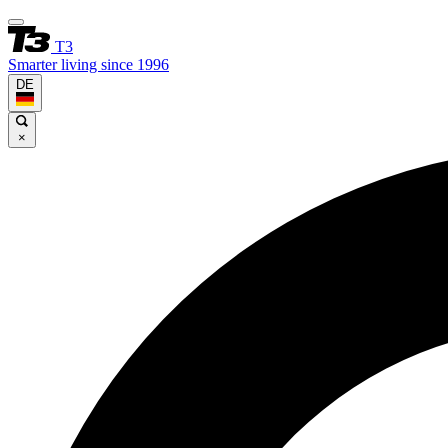
T3
Smarter living since 1996
DE
×