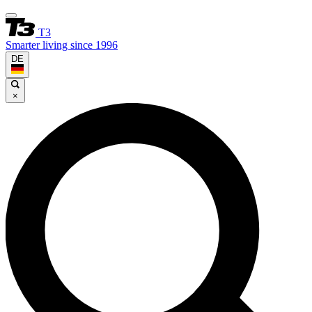
T3
Smarter living since 1996
DE
×