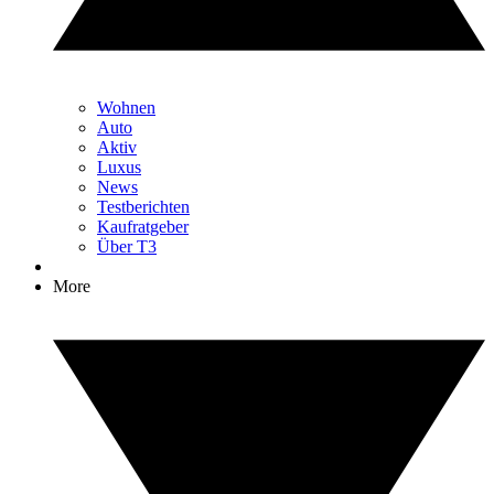
Wohnen
Auto
Aktiv
Luxus
News
Testberichten
Kaufratgeber
Über T3
More