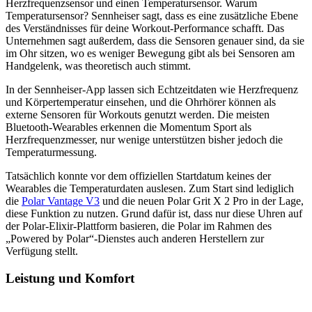
Herzfrequenzsensor und einen Temperatursensor. Warum
Temperatursensor? Sennheiser sagt, dass es eine zusätzliche Ebene
des Verständnisses für deine Workout-Performance schafft. Das
Unternehmen sagt außerdem, dass die Sensoren genauer sind, da sie
im Ohr sitzen, wo es weniger Bewegung gibt als bei Sensoren am
Handgelenk, was theoretisch auch stimmt.
In der Sennheiser-App lassen sich Echtzeitdaten wie Herzfrequenz
und Körpertemperatur einsehen, und die Ohrhörer können als
externe Sensoren für Workouts genutzt werden. Die meisten
Bluetooth-Wearables erkennen die Momentum Sport als
Herzfrequenzmesser, nur wenige unterstützen bisher jedoch die
Temperaturmessung.
Tatsächlich konnte vor dem offiziellen Startdatum keines der
Wearables die Temperaturdaten auslesen. Zum Start sind lediglich
die
Polar Vantage V3
und die neuen Polar Grit X 2 Pro in der Lage,
diese Funktion zu nutzen. Grund dafür ist, dass nur diese Uhren auf
der Polar-Elixir-Plattform basieren, die Polar im Rahmen des
„Powered by Polar“-Dienstes auch anderen Herstellern zur
Verfügung stellt.
Leistung und Komfort