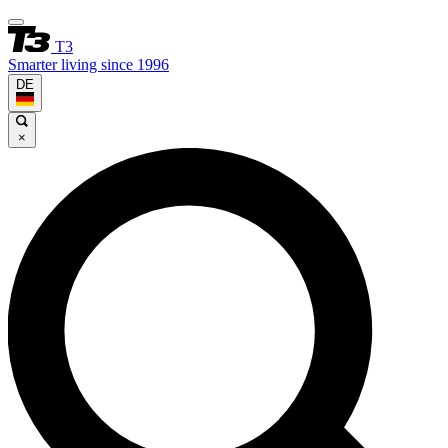
T3
Smarter living since 1996
DE
×