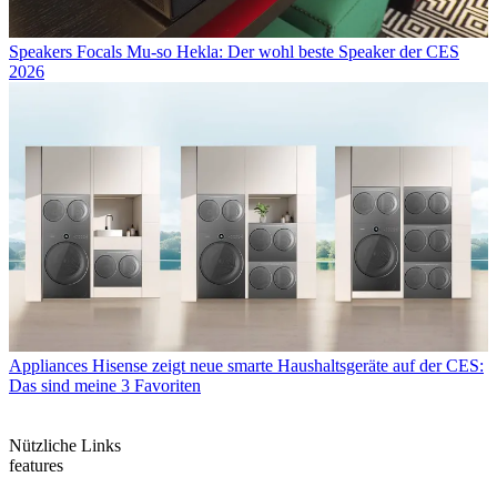
Speakers
Focals Mu-so Hekla: Der wohl beste Speaker der CES
2026
Appliances
Hisense zeigt neue smarte Haushaltsgeräte auf der CES:
Das sind meine 3 Favoriten
Nützliche Links
features