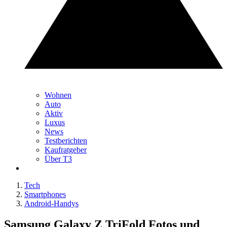
Wohnen
Auto
Aktiv
Luxus
News
Testberichten
Kaufratgeber
Über T3
Tech
Smartphones
Android-Handys
Samsung Galaxy Z TriFold Fotos und