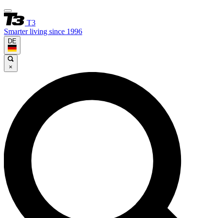
T3
Smarter living since 1996
DE
×