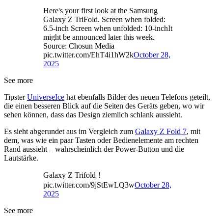
Here's your first look at the Samsung
Galaxy Z TriFold. Screen when folded:
6.5-inch Screen when unfolded: 10-inchIt
might be announced later this week.
Source: Chosun Media
pic.twitter.com/EhT4i1hW2k
October 28,
2025
See more
Tipster
UniverseIce
hat ebenfalls Bilder des neuen Telefons geteilt,
die einen besseren Blick auf die Seiten des Geräts geben, wo wir
sehen können, dass das Design ziemlich schlank aussieht.
Es sieht abgerundet aus im Vergleich zum
Galaxy Z Fold 7
, mit
dem, was wie ein paar Tasten oder Bedienelemente am rechten
Rand aussieht – wahrscheinlich der Power-Button und die
Lautstärke.
Galaxy Z Trifold！
pic.twitter.com/9jStEwLQ3w
October 28,
2025
See more