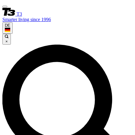
T3
Smarter living since 1996
DE
×