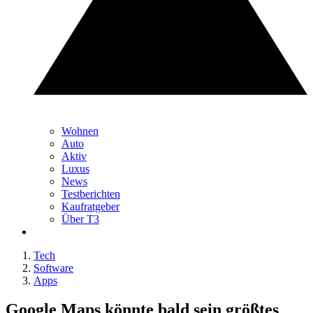
Wohnen
Auto
Aktiv
Luxus
News
Testberichten
Kaufratgeber
Über T3
Tech
Software
Apps
Google Maps könnte bald sein größtes