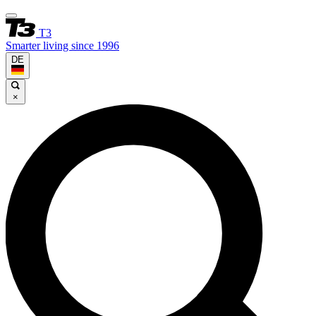
T3
Smarter living since 1996
DE
×