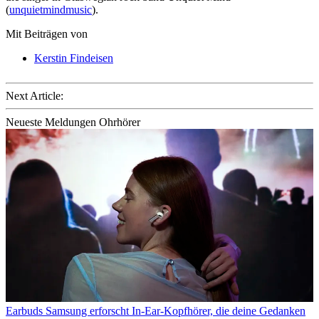
(
unquietmindmusic
).
Mit Beiträgen von
Kerstin Findeisen
Next Article:
Neueste Meldungen Ohrhörer
Earbuds
Samsung erforscht In-Ear-Kopfhörer, die deine Gedanken