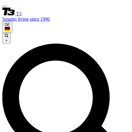
T3
Smarter living since 1996
DE
×