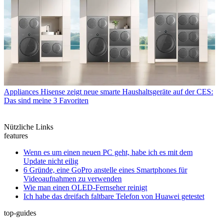
Appliances
Hisense zeigt neue smarte Haushaltsgeräte auf der CES:
Das sind meine 3 Favoriten
Nützliche Links
features
Wenn es um einen neuen PC geht, habe ich es mit dem
Update nicht eilig
6 Gründe, eine GoPro anstelle eines Smartphones für
Videoaufnahmen zu verwenden
Wie man einen OLED-Fernseher reinigt
Ich habe das dreifach faltbare Telefon von Huawei getestet
top-guides