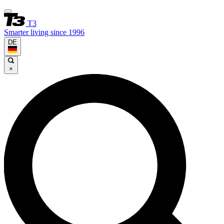
T3
Smarter living since 1996
DE
×