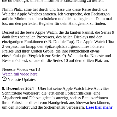
die du benötigst, um eine informierte Entscheidung zu treffen.
Nimm Platz, atme tief durch und lasse uns diese Reise durch die
Welt der Apple Watches antreten. Ich verspreche, den Fachjargon
auf ein Minimum zu beschränken und dich zu begleiten. Dann mal
los, um den perfekten Begleiter für dein Handgelenk zu finden.
Derzeit ist die beste Apple Watch, die du kaufen kannst, die Series 9
dank ihres schnellen Prozessors, des hellen Displays und der
einzigartigen Funktionen (z.B. Double Tap). Die Apple Watch Ultra
2 verpasst nur knapp den Spitzenplatz aufgrund ihres höheren
Preises und ihrer großen Größe, die ihre Nützlichkeit etwas
einschränkt (im Vergleich zur Series 9). Wenn du das Neueste und
Beste möchtest, schaue dir die Series 10 auf dem dritten Platz an.
Neueste Videos von
T3
Watch full video here:
Neueste Updates
9. Dezember 2024
– Uber hat seine Apple Watch Live Activities-
Schnittstelle verbessert, die jetzt einen Fortschrittskreis, eine
Abgabezeit und Fahrzeugdetails anzeigt, sodass Benutzer*innen
ihren Fahrstatus direkt vom Handgelenk aus überwachen können,
um den Komfort und die Sicherheit zu verbessern.
Lese hier mehr