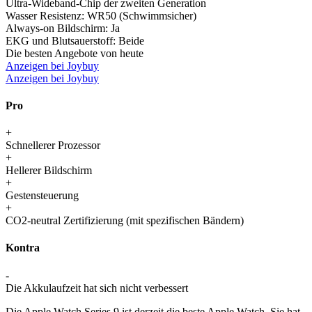
Ultra-Wideband-Chip der zweiten Generation
Wasser Resistenz:
WR50 (Schwimmsicher)
Always-on Bildschirm:
Ja
EKG und Blutsauerstoff:
Beide
Die besten Angebote von heute
Anzeigen bei Joybuy
Anzeigen bei Joybuy
Pro
+
Schnellerer Prozessor
+
Hellerer Bildschirm
+
Gestensteuerung
+
CO2-neutral Zertifizierung (mit spezifischen Bändern)
Kontra
-
Die Akkulaufzeit hat sich nicht verbessert
Die Apple Watch Series 9 ist derzeit die beste Apple Watch. Sie hat