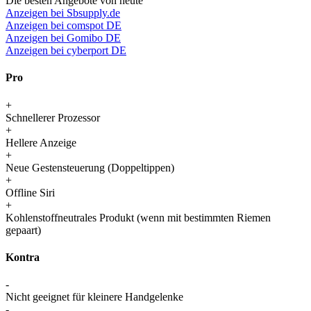
Die besten Angebote von heute
Anzeigen bei Sbsupply.de
Anzeigen bei comspot DE
Anzeigen bei Gomibo DE
Anzeigen bei cyberport DE
Pro
+
Schnellerer Prozessor
+
Hellere Anzeige
+
Neue Gestensteuerung (Doppeltippen)
+
Offline Siri
+
Kohlenstoffneutrales Produkt (wenn mit bestimmten Riemen
gepaart)
Kontra
-
Nicht geeignet für kleinere Handgelenke
-