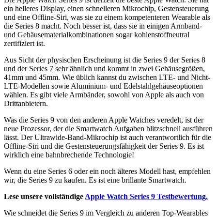
ein helleres Display, einen schnelleren Mikrochip, Gestensteuerung
und eine Offline-Siri, was sie zu einem kompetenteren Wearable als
die Series 8 macht. Noch besser ist, dass sie in einigen Armband-
und Gehäusematerialkombinationen sogar kohlenstoffneutral
zertifiziert ist.
Aus Sicht der physischen Erscheinung ist die Series 9 der Series 8
und der Series 7 sehr ähnlich und kommt in zwei Gehäusegrößen,
41mm und 45mm. Wie üblich kannst du zwischen LTE- und Nicht-
LTE-Modellen sowie Aluminium- und Edelstahlgehäuseoptionen
wählen. Es gibt viele Armbänder, sowohl von Apple als auch von
Drittanbietern.
Was die Series 9 von den anderen Apple Watches veredelt, ist der
neue Prozessor, der die Smartwatch Aufgaben blitzschnell ausführen
lässt. Der Ultrawide-Band-Mikrochip ist auch verantwortlich für die
Offline-Siri und die Gestensteuerungsfähigkeit der Series 9. Es ist
wirklich eine bahnbrechende Technologie!
Wenn du eine Series 6 oder ein noch älteres Modell hast, empfehlen
wir, die Series 9 zu kaufen. Es ist eine brillante Smartwatch.
Lese unsere vollständige
Apple Watch Series 9 Testbewertung.
Wie schneidet die Series 9 im Vergleich zu anderen Top-Wearables