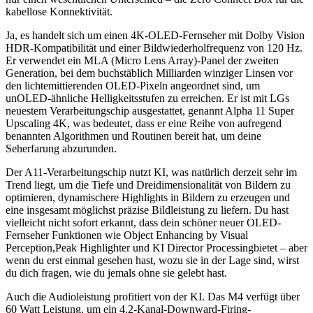
kabellose Konnektivität.
Ja, es handelt sich um einen 4K-OLED-Fernseher mit Dolby Vision
HDR-Kompatibilität und einer Bildwiederholfrequenz von 120 Hz.
Er verwendet ein MLA (Micro Lens Array)-Panel der zweiten
Generation, bei dem buchstäblich Milliarden winziger Linsen vor
den lichtemittierenden OLED-Pixeln angeordnet sind, um
unOLED-ähnliche Helligkeitsstufen zu erreichen. Er ist mit LGs
neuestem Verarbeitungschip ausgestattet, genannt Alpha 11 Super
Upscaling 4K, was bedeutet, dass er eine Reihe von aufregend
benannten Algorithmen und Routinen bereit hat, um deine
Seherfarung abzurunden.
Der A11-Verarbeitungschip nutzt KI, was natürlich derzeit sehr im
Trend liegt, um die Tiefe und Dreidimensionalität von Bildern zu
optimieren, dynamischere Highlights in Bildern zu erzeugen und
eine insgesamt möglichst präzise Bildleistung zu liefern. Du hast
vielleicht nicht sofort erkannt, dass dein schöner neuer OLED-
Fernseher Funktionen wie Object Enhancing by Visual
Perception,Peak Highlighter und KI Director Processingbietet – aber
wenn du erst einmal gesehen hast, wozu sie in der Lage sind, wirst
du dich fragen, wie du jemals ohne sie gelebt hast.
Auch die Audioleistung profitiert von der KI. Das M4 verfügt über
60 Watt Leistung, um ein 4.2-Kanal-Downward-Firing-