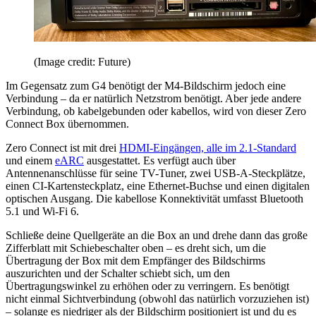
(Image credit: Future)
Im Gegensatz zum G4 benötigt der M4-Bildschirm jedoch eine
Verbindung – da er natürlich Netzstrom benötigt. Aber jede andere
Verbindung, ob kabelgebunden oder kabellos, wird von dieser Zero
Connect Box übernommen.
Zero Connect ist mit drei
HDMI-Eingängen, alle im 2.1-Standard
und einem
eARC
ausgestattet. Es verfügt auch über
Antennenanschlüsse für seine TV-Tuner, zwei USB-A-Steckplätze,
einen CI-Kartensteckplatz, eine Ethernet-Buchse und einen digitalen
optischen Ausgang. Die kabellose Konnektivität umfasst Bluetooth
5.1 und Wi-Fi 6.
Schließe deine Quellgeräte an die Box an und drehe dann das große
Zifferblatt mit Schiebeschalter oben – es dreht sich, um die
Übertragung der Box mit dem Empfänger des Bildschirms
auszurichten und der Schalter schiebt sich, um den
Übertragungswinkel zu erhöhen oder zu verringern. Es benötigt
nicht einmal Sichtverbindung (obwohl das natürlich vorzuziehen ist)
– solange es niedriger als der Bildschirm positioniert ist und du es