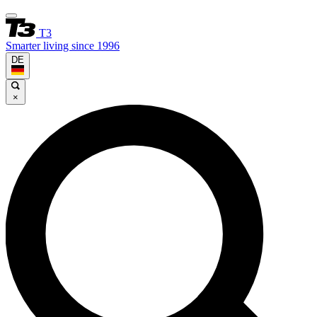
T3
Smarter living since 1996
DE
×