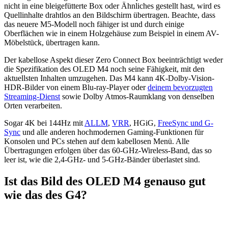
nicht in eine bleigefütterte Box oder Ähnliches gestellt hast, wird es
Quellinhalte drahtlos an den Bildschirm übertragen. Beachte, dass
das neuere M5-Modell noch fähiger ist und durch einige
Oberflächen wie in einem Holzgehäuse zum Beispiel in einem AV-
Möbelstück, übertragen kann.
Der kabellose Aspekt dieser Zero Connect Box beeinträchtigt weder
die Spezifikation des OLED M4 noch seine Fähigkeit, mit den
aktuellsten Inhalten umzugehen. Das M4 kann 4K-Dolby-Vision-
HDR-Bilder von einem Blu-ray-Player oder
deinem bevorzugten
Streaming-Dienst
sowie Dolby Atmos-Raumklang von denselben
Orten verarbeiten.
Sogar 4K bei 144Hz mit
ALLM
,
VRR
, HGiG,
FreeSync und G-
Sync
und alle anderen hochmodernen Gaming-Funktionen für
Konsolen und PCs stehen auf dem kabellosen Menü. Alle
Übertragungen erfolgen über das 60-GHz-Wireless-Band, das so
leer ist, wie die 2,4-GHz- und 5-GHz-Bänder überlastet sind.
Ist das Bild des OLED M4 genauso gut
wie das des G4?