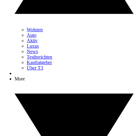
Wohnen
Auto
Aktiv
Luxus
News
Testberichten
Kaufratgeber
Über T3
More