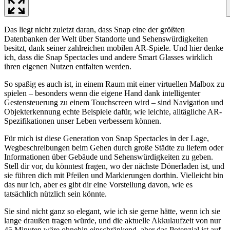
Das liegt nicht zuletzt daran, dass Snap eine der größten
Datenbanken der Welt über Standorte und Sehenswürdigkeiten
besitzt, dank seiner zahlreichen mobilen AR-Spiele. Und hier denke
ich, dass die Snap Spectacles und andere Smart Glasses wirklich
ihren eigenen Nutzen entfalten werden.
So spaßig es auch ist, in einem Raum mit einer virtuellen Malbox zu
spielen – besonders wenn die eigene Hand dank intelligenter
Gestensteuerung zu einem Touchscreen wird – sind Navigation und
Objekterkennung echte Beispiele dafür, wie leichte, alltägliche AR-
Spezifikationen unser Leben verbessern können.
Für mich ist diese Generation von Snap Spectacles in der Lage,
Wegbeschreibungen beim Gehen durch große Städte zu liefern oder
Informationen über Gebäude und Sehenswürdigkeiten zu geben.
Stell dir vor, du könntest fragen, wo der nächste Dönerladen ist, und
sie führen dich mit Pfeilen und Markierungen dorthin. Vielleicht bin
das nur ich, aber es gibt dir eine Vorstellung davon, wie es
tatsächlich nützlich sein könnte.
Sie sind nicht ganz so elegant, wie ich sie gerne hätte, wenn ich sie
lange draußen tragen würde, und die aktuelle Akkulaufzeit von nur
45 Minuten wäre ohnehin einschränkend, aber das Potenzial ist auf