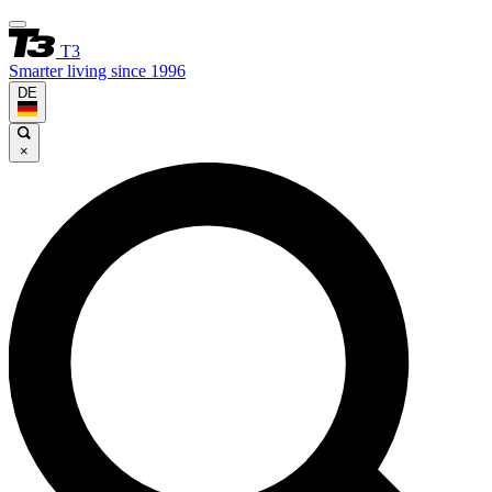
T3
Smarter living since 1996
DE
×