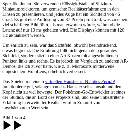
Spezifikationen. Sie verwenden Flüssigkristall auf Silizium-
Miniaturprojektoren, um gemischte Realitätserfahrungen in den
Linsen zu präsentieren, und jedes Auge hat ein Sichtfeld von 46
Grad. Es gibt eine Auflösung von 37 Pixeln pro Grad, was zu einem
viel schärferen Bild führt, als man erwarten würde, während die
Latenz auf nur 13 ms gehalten wird. Die Displays können mit 120
Hz aktualisiert werden.
Um ehrlich zu sein, war das Sichtfeld, obwohl beeindruckend,
etwas begrenzt. Die Erfahrung füllt nicht genau dein gesamtes
Sichtfeld, sondern sitzt in einer Art Kasten mit abgeschnittenen
Punkten links und rechts. Es ist jedoch im Vergleich zu anderen AR-
Demos, die ich zuvor hatte, wie z. B. Microsofts mittlerweile
eingestelltem HoloLens, erheblich verbessert.
Das Spielen mit einem
virtuellen Haustier in Niantics
Peridot
funktionierte gut, solange man das Haustier selbst ansah und den
Kopf nicht zu viel bewegte. Der Pokémon-Go-Entwickler ist eines
der Studios, die an Bord des Projekts sind, und seine unbestrittene
Erfahrung in erweiterter Realität wird in Zukunft von
unschätzbarem Wert sein.
Bild 1 von 4