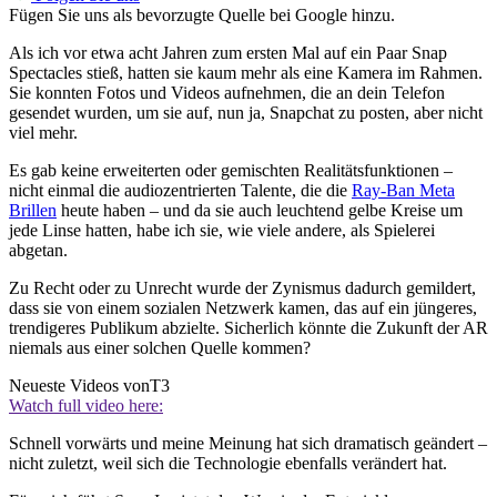
Fügen Sie uns als bevorzugte Quelle bei Google hinzu.
Als ich vor etwa acht Jahren zum ersten Mal auf ein Paar Snap
Spectacles stieß, hatten sie kaum mehr als eine Kamera im Rahmen.
Sie konnten Fotos und Videos aufnehmen, die an dein Telefon
gesendet wurden, um sie auf, nun ja, Snapchat zu posten, aber nicht
viel mehr.
Es gab keine erweiterten oder gemischten Realitätsfunktionen –
nicht einmal die audiozentrierten Talente, die die
Ray-Ban Meta
Brillen
heute haben – und da sie auch leuchtend gelbe Kreise um
jede Linse hatten, habe ich sie, wie viele andere, als Spielerei
abgetan.
Zu Recht oder zu Unrecht wurde der Zynismus dadurch gemildert,
dass sie von einem sozialen Netzwerk kamen, das auf ein jüngeres,
trendigeres Publikum abzielte. Sicherlich könnte die Zukunft der AR
niemals aus einer solchen Quelle kommen?
Neueste Videos von
T3
Watch full video here:
Schnell vorwärts und meine Meinung hat sich dramatisch geändert –
nicht zuletzt, weil sich die Technologie ebenfalls verändert hat.