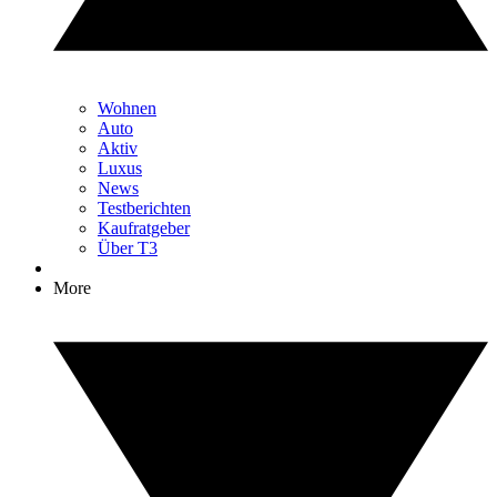
Wohnen
Auto
Aktiv
Luxus
News
Testberichten
Kaufratgeber
Über T3
More