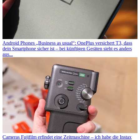
Android Phones
„Business as usual“: OnePlus versichert T3, dass
dein Smartphone sicher ist – bei künftigen Geräten sieht es anders
aus...
Cameras
Fujifilm erfindet eine Zeitmaschine – ich habe die Instax