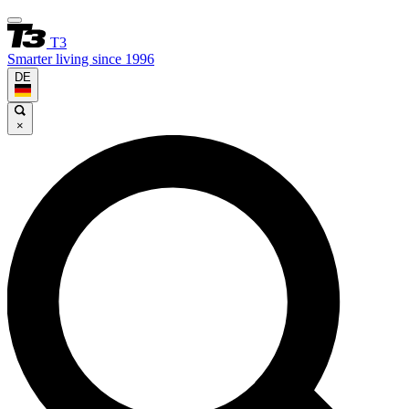
T3
Smarter living since 1996
DE
×