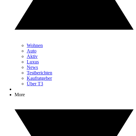
Wohnen
Auto
Aktiv
Luxus
News
Testberichten
Kaufratgeber
Über T3
More