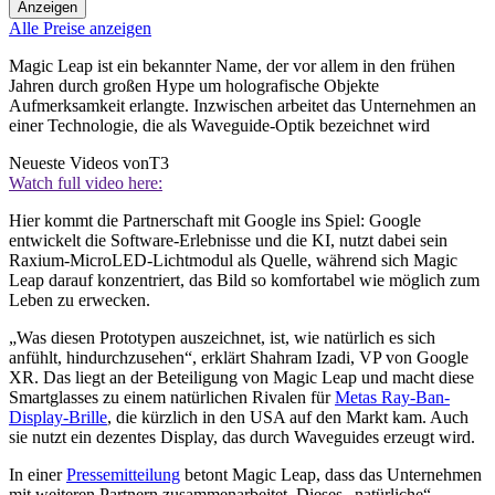
Anzeigen
Alle Preise anzeigen
Magic Leap ist ein bekannter Name, der vor allem in den frühen
Jahren durch großen Hype um holografische Objekte
Aufmerksamkeit erlangte. Inzwischen arbeitet das Unternehmen an
einer Technologie, die als Waveguide-Optik bezeichnet wird
Neueste Videos von
T3
Watch full video here:
Hier kommt die Partnerschaft mit Google ins Spiel: Google
entwickelt die Software-Erlebnisse und die KI, nutzt dabei sein
Raxium-MicroLED-Lichtmodul als Quelle, während sich Magic
Leap darauf konzentriert, das Bild so komfortabel wie möglich zum
Leben zu erwecken.
„Was diesen Prototypen auszeichnet, ist, wie natürlich es sich
anfühlt, hindurchzusehen“, erklärt Shahram Izadi, VP von Google
XR. Das liegt an der Beteiligung von Magic Leap und macht diese
Smartglasses zu einem natürlichen Rivalen für
Metas Ray-Ban-
Display-Brille
, die kürzlich in den USA auf den Markt kam. Auch
sie nutzt ein dezentes Display, das durch Waveguides erzeugt wird.
In einer
Pressemitteilung
betont Magic Leap, dass das Unternehmen
mit weiteren Partnern zusammenarbeitet. Dieses „natürliche“