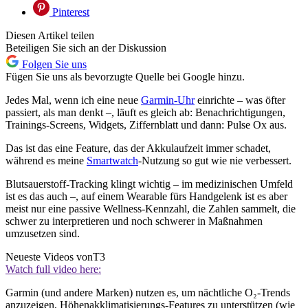
Pinterest
Diesen Artikel teilen
Beteiligen Sie sich an der Diskussion
Folgen Sie uns
Fügen Sie uns als bevorzugte Quelle bei Google hinzu.
Jedes Mal, wenn ich eine neue
Garmin‑Uhr
einrichte – was öfter
passiert, als man denkt –, läuft es gleich ab: Benachrichtigungen,
Trainings-Screens, Widgets, Ziffernblatt und dann: Pulse Ox aus.
Das ist das eine Feature, das der Akkulaufzeit immer schadet,
während es meine
Smartwatch
-Nutzung so gut wie nie verbessert.
Blutsauerstoff-Tracking klingt wichtig – im medizinischen Umfeld
ist es das auch –, auf einem Wearable fürs Handgelenk ist es aber
meist nur eine passive Wellness-Kennzahl, die Zahlen sammelt, die
schwer zu interpretieren und noch schwerer in Maßnahmen
umzusetzen sind.
Neueste Videos von
T3
Watch full video here:
Garmin (und andere Marken) nutzen es, um nächtliche O₂-Trends
anzuzeigen, Höhenakklimatisierungs-Features zu unterstützen (wie