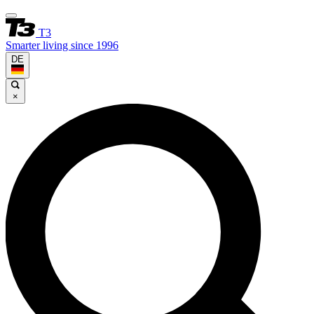
T3
Smarter living since 1996
DE
×