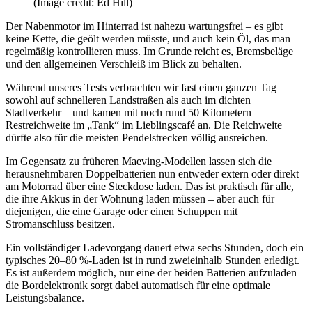
(Image credit: Ed Hill)
Der Nabenmotor im Hinterrad ist nahezu wartungsfrei – es gibt
keine Kette, die geölt werden müsste, und auch kein Öl, das man
regelmäßig kontrollieren muss. Im Grunde reicht es, Bremsbeläge
und den allgemeinen Verschleiß im Blick zu behalten.
Während unseres Tests verbrachten wir fast einen ganzen Tag
sowohl auf schnelleren Landstraßen als auch im dichten
Stadtverkehr – und kamen mit noch rund 50 Kilometern
Restreichweite im „Tank“ im Lieblingscafé an. Die Reichweite
dürfte also für die meisten Pendelstrecken völlig ausreichen.
Im Gegensatz zu früheren Maeving-Modellen lassen sich die
herausnehmbaren Doppelbatterien nun entweder extern oder direkt
am Motorrad über eine Steckdose laden. Das ist praktisch für alle,
die ihre Akkus in der Wohnung laden müssen – aber auch für
diejenigen, die eine Garage oder einen Schuppen mit
Stromanschluss besitzen.
Ein vollständiger Ladevorgang dauert etwa sechs Stunden, doch ein
typisches 20–80 %-Laden ist in rund zweieinhalb Stunden erledigt.
Es ist außerdem möglich, nur eine der beiden Batterien aufzuladen –
die Bordelektronik sorgt dabei automatisch für eine optimale
Leistungsbalance.