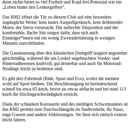
denn nichts bietet so viel Freiheit und Kopf-frei-Potenzial wie ein
„Leben hinter den Lenkergriffen“.
Das RM2 öffnet die Tür zu diesem Club auf eine besonders
zugängliche Weise: kein lautes Auspuffgeräusch, kein dröhnender
Motor, der Stress verursacht. Die aufrechte Sitzposition und der
komfortable, flache Sitz sorgen dafür, dass sich auch
Einsteiger*innen mit ein wenig Zweiraderfahrung in wenigen
Minuten zurechtfinden.
Die Gassteuerung über den klassischen Drehgriff reagiert angenehm
gleichmäßig, während die am Lenker angebrachten Vorder- und
Hinterradbremsen kraftvoll, gut dosierbar und auch für Motorrad-
Neulinge leicht zu bedienen sind.
Es gibt drei Fahrmodi (Ride, Sport und Eco), wobei die meisten
wohl auf Sport bleiben. Die Beschleunigung ist beeindruckend
schnell bis etwa 65 km/h, bevor sie etwas abflacht und bei rund 113
km/h die Höchstgeschwindigkeit erreicht.
Dank der schlanken Karosserie und des niedrigen Schwerpunktes ist
das RM2 perfekt zum Durchschlängeln im Stadtverkehr, für Staus,
enge Gassen und andere Abkürzungen. Sie lässt sich einfach extrem
leicht fahren.