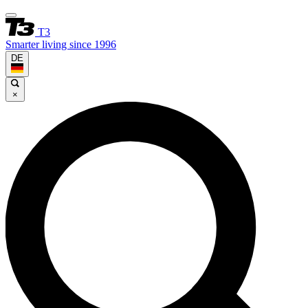
T3
Smarter living since 1996
DE
×