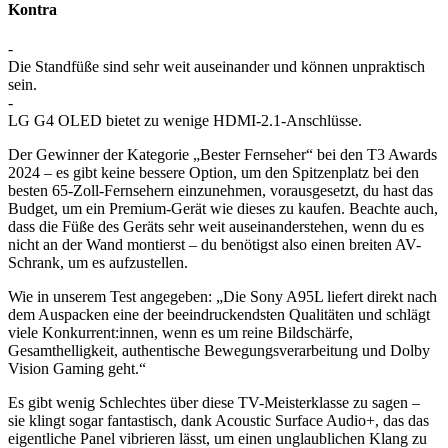
Kontra
-
Die Standfüße sind sehr weit auseinander und können unpraktisch
sein.
-
LG G4 OLED bietet zu wenige HDMI-2.1-Anschlüsse.
Der Gewinner der Kategorie „Bester Fernseher“ bei den T3 Awards
2024 – es gibt keine bessere Option, um den Spitzenplatz bei den
besten 65-Zoll-Fernsehern einzunehmen, vorausgesetzt, du hast das
Budget, um ein Premium-Gerät wie dieses zu kaufen. Beachte auch,
dass die Füße des Geräts sehr weit auseinanderstehen, wenn du es
nicht an der Wand montierst – du benötigst also einen breiten AV-
Schrank, um es aufzustellen.
Wie in unserem Test angegeben: „Die Sony A95L liefert direkt nach
dem Auspacken eine der beeindruckendsten Qualitäten und schlägt
viele Konkurrent:innen, wenn es um reine Bildschärfe,
Gesamthelligkeit, authentische Bewegungsverarbeitung und Dolby
Vision Gaming geht.“
Es gibt wenig Schlechtes über diese TV-Meisterklasse zu sagen –
sie klingt sogar fantastisch, dank Acoustic Surface Audio+, das das
eigentliche Panel vibrieren lässt, um einen unglaublichen Klang zu