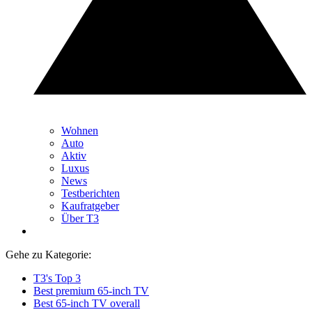
Wohnen
Auto
Aktiv
Luxus
News
Testberichten
Kaufratgeber
Über T3
Gehe zu Kategorie:
T3's Top 3
Best premium 65-inch TV
Best 65-inch TV overall