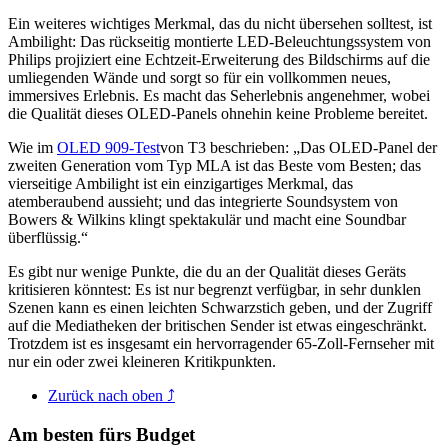
Ein weiteres wichtiges Merkmal, das du nicht übersehen solltest, ist
Ambilight: Das rückseitig montierte LED-Beleuchtungssystem von
Philips projiziert eine Echtzeit-Erweiterung des Bildschirms auf die
umliegenden Wände und sorgt so für ein vollkommen neues,
immersives Erlebnis. Es macht das Seherlebnis angenehmer, wobei
die Qualität dieses OLED-Panels ohnehin keine Probleme bereitet.
Wie im
OLED 909-Test
von T3 beschrieben: „Das OLED-Panel der
zweiten Generation vom Typ MLA ist das Beste vom Besten; das
vierseitige Ambilight ist ein einzigartiges Merkmal, das
atemberaubend aussieht; und das integrierte Soundsystem von
Bowers & Wilkins klingt spektakulär und macht eine Soundbar
überflüssig.“
Es gibt nur wenige Punkte, die du an der Qualität dieses Geräts
kritisieren könntest: Es ist nur begrenzt verfügbar, in sehr dunklen
Szenen kann es einen leichten Schwarzstich geben, und der Zugriff
auf die Mediatheken der britischen Sender ist etwas eingeschränkt.
Trotzdem ist es insgesamt ein hervorragender 65-Zoll-Fernseher mit
nur ein oder zwei kleineren Kritikpunkten.
Zurück nach oben ⤴
Am besten fürs Budget