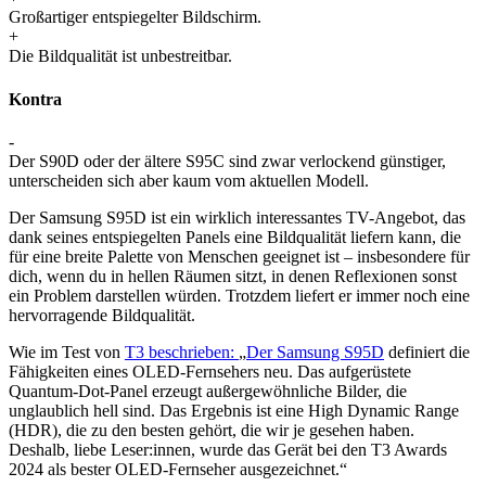
Großartiger entspiegelter Bildschirm.
+
Die Bildqualität ist unbestreitbar.
Kontra
-
Der S90D oder der ältere S95C sind zwar verlockend günstiger,
unterscheiden sich aber kaum vom aktuellen Modell.
Der Samsung S95D ist ein wirklich interessantes TV-Angebot, das
dank seines entspiegelten Panels eine Bildqualität liefern kann, die
für eine breite Palette von Menschen geeignet ist – insbesondere für
dich, wenn du in hellen Räumen sitzt, in denen Reflexionen sonst
ein Problem darstellen würden. Trotzdem liefert er immer noch eine
hervorragende Bildqualität.
Wie im Test von
T3 beschrieben:
„
Der Samsung S95D
definiert die
Fähigkeiten eines OLED-Fernsehers neu. Das aufgerüstete
Quantum-Dot-Panel erzeugt außergewöhnliche Bilder, die
unglaublich hell sind. Das Ergebnis ist eine High Dynamic Range
(HDR), die zu den besten gehört, die wir je gesehen haben.
Deshalb, liebe Leser:innen, wurde das Gerät bei den T3 Awards
2024 als bester OLED-Fernseher ausgezeichnet.“