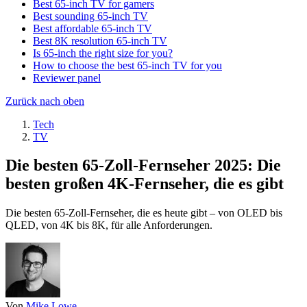
Best 65-inch TV for gamers
Best sounding 65-inch TV
Best affordable 65-inch TV
Best 8K resolution 65-inch TV
Is 65-inch the right size for you?
How to choose the best 65-inch TV for you
Reviewer panel
Zurück nach oben
Tech
TV
Die besten 65-Zoll-Fernseher 2025: Die
besten großen 4K-Fernseher, die es gibt
Die besten 65-Zoll-Fernseher, die es heute gibt – von OLED bis
QLED, von 4K bis 8K, für alle Anforderungen.
Von
Mike Lowe