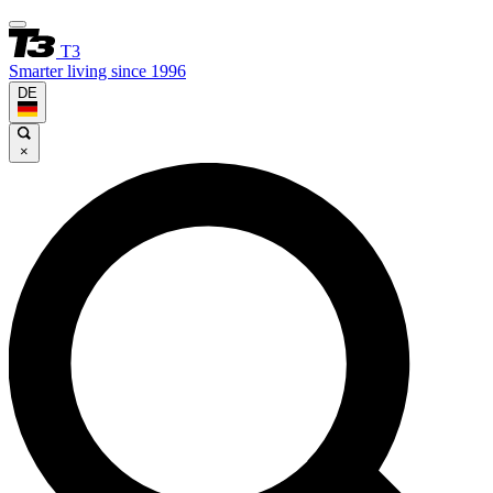
T3
Smarter living since 1996
DE
×