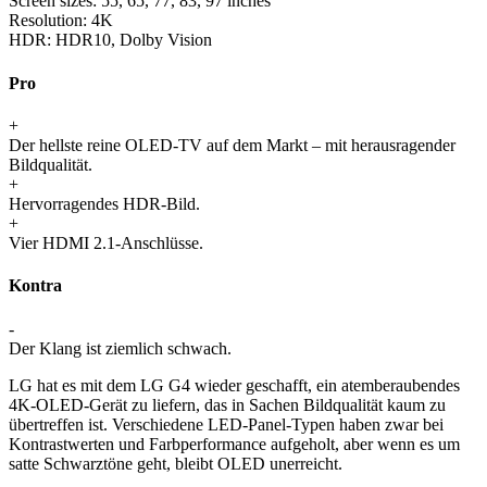
Screen sizes:
55, 65, 77, 83, 97 inches
Resolution:
4K
HDR:
HDR10, Dolby Vision
Pro
+
Der hellste reine OLED-TV auf dem Markt – mit herausragender
Bildqualität.
+
Hervorragendes HDR-Bild.
+
Vier HDMI 2.1-Anschlüsse.
Kontra
-
Der Klang ist ziemlich schwach.
LG hat es mit dem LG G4 wieder geschafft, ein atemberaubendes
4K-OLED-Gerät zu liefern, das in Sachen Bildqualität kaum zu
übertreffen ist. Verschiedene LED-Panel-Typen haben zwar bei
Kontrastwerten und Farbperformance aufgeholt, aber wenn es um
satte Schwarztöne geht, bleibt OLED unerreicht.