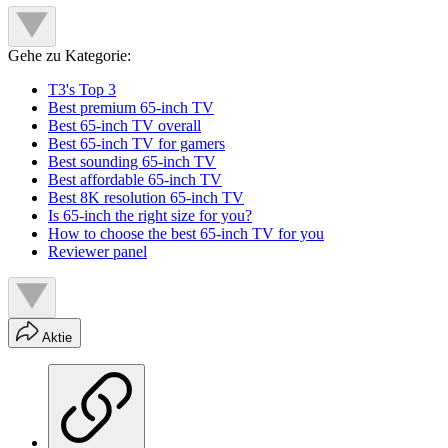
Gehe zu Kategorie:
T3's Top 3
Best premium 65-inch TV
Best 65-inch TV overall
Best 65-inch TV for gamers
Best sounding 65-inch TV
Best affordable 65-inch TV
Best 8K resolution 65-inch TV
Is 65-inch the right size for you?
How to choose the best 65-inch TV for you
Reviewer panel
Aktie