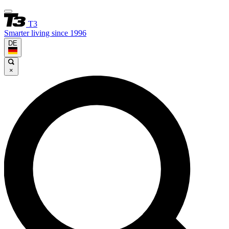
T3
Smarter living since 1996
DE
×