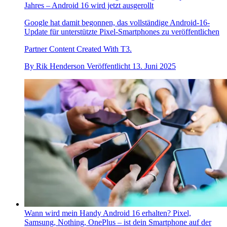
Jahres – Android 16 wird jetzt ausgerollt
Google hat damit begonnen, das vollständige Android-16-
Update für unterstützte Pixel-Smartphones zu veröffentlichen
Partner Content Created With T3.
By
Rik Henderson
Veröffentlicht
13. Juni 2025
Wann wird mein Handy Android 16 erhalten? Pixel,
Samsung, Nothing, OnePlus – ist dein Smartphone auf der