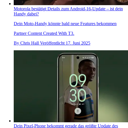
Motorola bestätigt Details zum Android-16-Update – ist dein
Handy dabei?
Dein Moto-Handy könnte bald neue Features bekommen
Partner Content Created With T3.
By
Chris Hall
Veröffentlicht
17. Juni 2025
Dein Pixel-Phone bekommt gerade das größte Update des