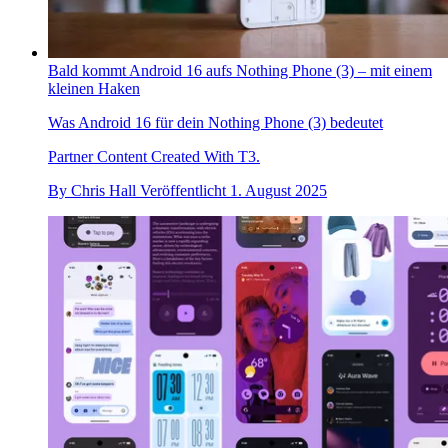
Bald kommt Android 16 aufs Nothing Phone (3) – mit einem
kleinen Haken
Was Android 16 für dein Nothing Phone (3) bedeutet
Partner Content Created With T3.
By
Chris Hall
Veröffentlicht
1. August 2025