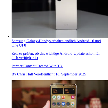
Samsung Galaxy-Handys erhalten endlich Android 16 und
One UI 8
Zeit zu prüfen, ob das wichtige Android-Update schon für
dich verfügbar ist
Partner Content Created With T3.
By
Chris Hall
Veröffentlicht
18. September 2025