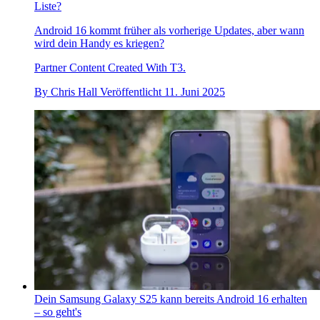
Liste?
Android 16 kommt früher als vorherige Updates, aber wann
wird dein Handy es kriegen?
Partner Content Created With T3.
By
Chris Hall
Veröffentlicht
11. Juni 2025
Dein Samsung Galaxy S25 kann bereits Android 16 erhalten
– so geht's