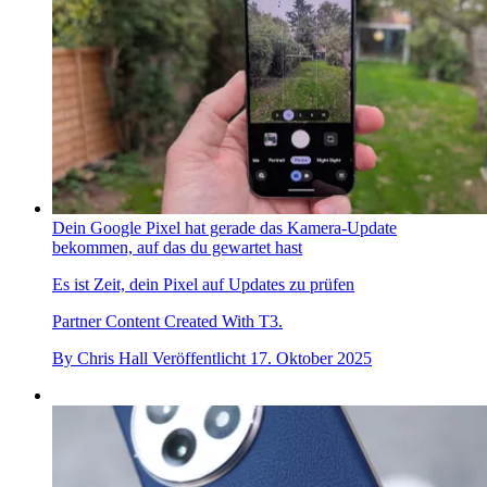
Dein Google Pixel hat gerade das Kamera-Update
bekommen, auf das du gewartet hast
Es ist Zeit, dein Pixel auf Updates zu prüfen
Partner Content Created With T3.
By
Chris Hall
Veröffentlicht
17. Oktober 2025