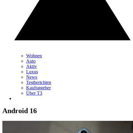
Wohnen
Auto
Aktiv
Luxus
News
Testberichten
Kaufratgeber
Über T3
Android 16