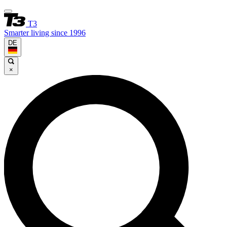
T3
Smarter living since 1996
DE
×