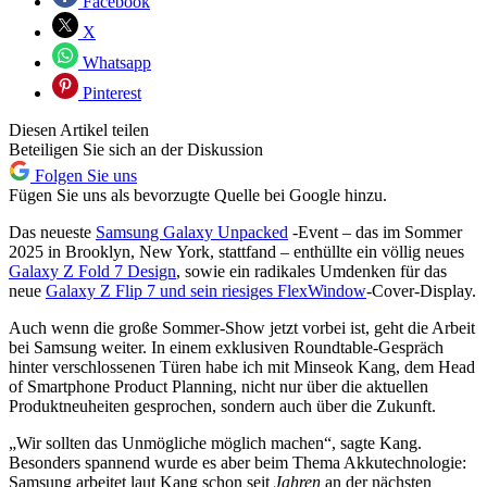
Facebook
X
Whatsapp
Pinterest
Diesen Artikel teilen
Beteiligen Sie sich an der Diskussion
Folgen Sie uns
Fügen Sie uns als bevorzugte Quelle bei Google hinzu.
Das neueste
Samsung Galaxy Unpacked
-Event – das im Sommer
2025 in Brooklyn, New York, stattfand – enthüllte ein völlig neues
Galaxy Z Fold 7 Design
, sowie ein radikales Umdenken für das
neue
Galaxy Z Flip 7 und sein riesiges FlexWindow
-Cover-Display.
Auch wenn die große Sommer-Show jetzt vorbei ist, geht die Arbeit
bei Samsung weiter. In einem exklusiven Roundtable-Gespräch
hinter verschlossenen Türen habe ich mit Minseok Kang, dem Head
of Smartphone Product Planning, nicht nur über die aktuellen
Produktneuheiten gesprochen, sondern auch über die Zukunft.
„Wir sollten das Unmögliche möglich machen“, sagte Kang.
Besonders spannend wurde es aber beim Thema Akkutechnologie:
Samsung arbeitet laut Kang schon seit
Jahren
an der nächsten