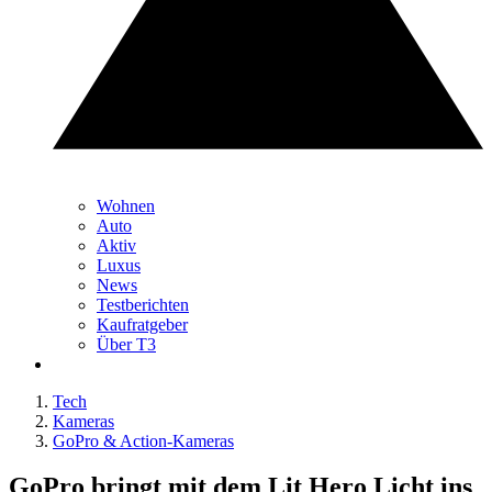
Wohnen
Auto
Aktiv
Luxus
News
Testberichten
Kaufratgeber
Über T3
Tech
Kameras
GoPro & Action-Kameras
GoPro bringt mit dem Lit Hero Licht ins