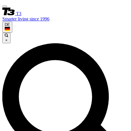
T3
Smarter living since 1996
DE
×