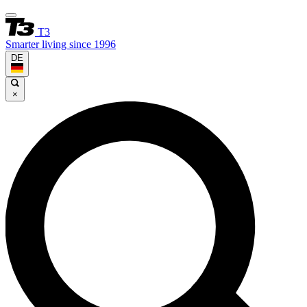
T3
Smarter living since 1996
DE
×