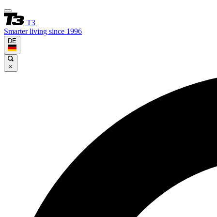
T3
Smarter living since 1996
DE
×