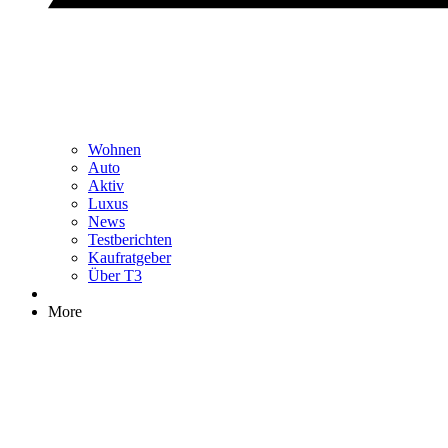
Wohnen
Auto
Aktiv
Luxus
News
Testberichten
Kaufratgeber
Über T3
More