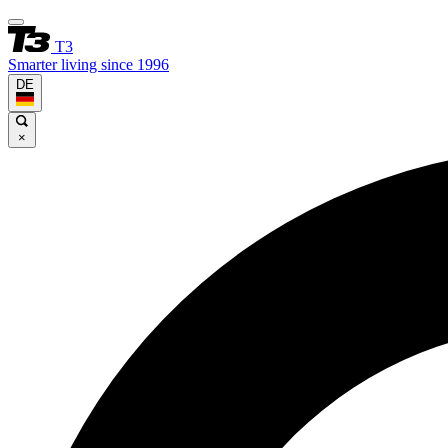
T3
Smarter living since 1996
DE
×