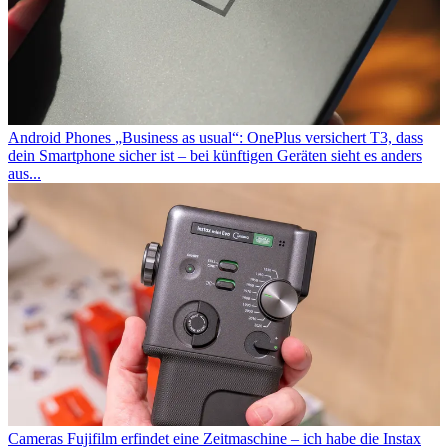
Android Phones
„Business as usual“: OnePlus versichert T3, dass
dein Smartphone sicher ist – bei künftigen Geräten sieht es anders
aus...
Cameras
Fujifilm erfindet eine Zeitmaschine – ich habe die Instax