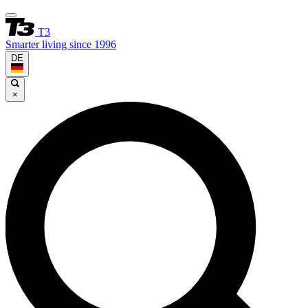
T3
Smarter living since 1996
DE
×