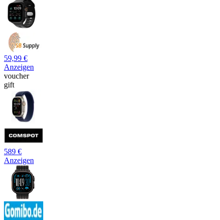
59,99 €
Anzeigen
voucher
gift
589 €
Anzeigen