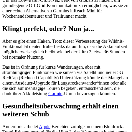
Uhr das Low-Earth-Orbit-Netzwerk von Globalstar nutzen, um
grundlegende Off-Grid-Kommunikation zu ermöglichen, was sie zu
einer echten Alternative zu Garmins inReach Mini für
Wochenendabenteurer und Trailrunner macht.
Klingt perfekt, oder? Nun ja...
Aber es gibt einen Haken. Trotz dieser Verbesserung der Wildnis-
Funktionalität deuten frühe Leaks darauf hin, dass die Akkulaufzeit
möglicherweise gleich bleibt wie bei der Ultra 2, etwa 36 Stunden
bei normaler Nutzung.
Das ist in Ordnung für kurze Wanderungen, aber mit
stromhungrigen Funktionen wie simsen via Satellit und neuer 5G
RedCap (Reduced Capability) Unterstützung könnte der Mangel an
einem Ausdauer-Upgrade für Langstreckenwander*innen oder alle,
die sich auf mehrtägige Touren begeben, enttäuschend sein, die
dank ihrer Akkuleistung
Garmin
-Uhren bevorzugen könnten.
Gesundheitsüberwachung erhält einen
weiteren Schub
Andernorts arbeitet
Apple
Berichten zufolge an einem Blutdruck-
Trend-Erkennungstool für die Ultra 3, das Warnungen bietet, wenn