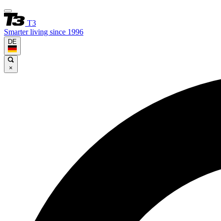
T3
Smarter living since 1996
DE
×