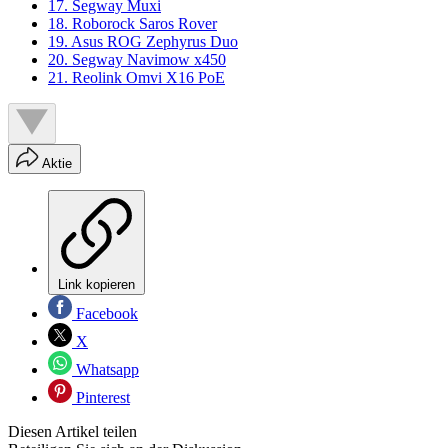
17. Segway Muxi
18. Roborock Saros Rover
19. Asus ROG Zephyrus Duo
20. Segway Navimow x450
21. Reolink Omvi X16 PoE
Aktie
Link kopieren
Facebook
X
Whatsapp
Pinterest
Diesen Artikel teilen