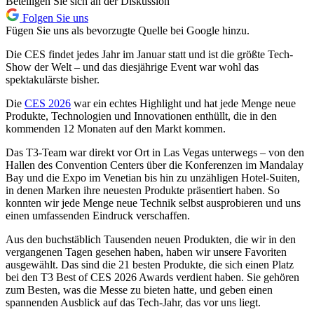
Beteiligen Sie sich an der Diskussion
Folgen Sie uns
Fügen Sie uns als bevorzugte Quelle bei Google hinzu.
Die CES findet jedes Jahr im Januar statt und ist die größte Tech-
Show der Welt – und das diesjährige Event war wohl das
spektakulärste bisher.
Die
CES 2026
war ein echtes Highlight und hat jede Menge neue
Produkte, Technologien und Innovationen enthüllt, die in den
kommenden 12 Monaten auf den Markt kommen.
Das T3-Team war direkt vor Ort in Las Vegas unterwegs – von den
Hallen des Convention Centers über die Konferenzen im Mandalay
Bay und die Expo im Venetian bis hin zu unzähligen Hotel-Suiten,
in denen Marken ihre neuesten Produkte präsentiert haben. So
konnten wir jede Menge neue Technik selbst ausprobieren und uns
einen umfassenden Eindruck verschaffen.
Aus den buchstäblich Tausenden neuen Produkten, die wir in den
vergangenen Tagen gesehen haben, haben wir unsere Favoriten
ausgewählt. Das sind die 21 besten Produkte, die sich einen Platz
bei den T3 Best of CES 2026 Awards verdient haben. Sie gehören
zum Besten, was die Messe zu bieten hatte, und geben einen
spannenden Ausblick auf das Tech-Jahr, das vor uns liegt.