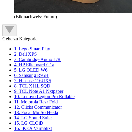
(Bildnachweis: Future)
Gehe zu Kategorie:
1. Lego Smart Play
2. Dell XPS
3. Cambridge Audio L/R
4. HP Eliteboard G1a
5. LG OLED W6
6. Samsung R95H
7. Hisense 116UXS
8. TCL X11L SQD
9. TCL Note A1 Nxtpaper
10. Lenovo Legion Pro Rollable
11. Motorola Razr Fold
12. Clicks Communicator
13. Focal Mu-So Hekla
14. LG Sound Suite
15. LG CLOiD
16. IKEA Varmblixt