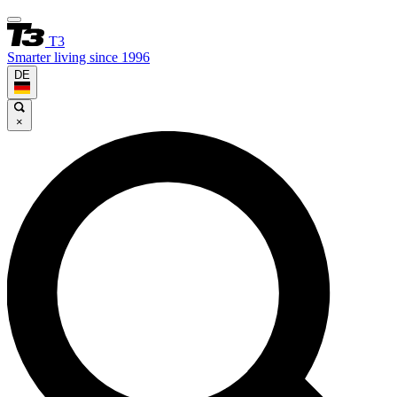
T3
Smarter living since 1996
DE
×