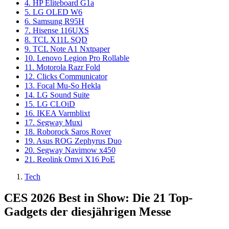
4. HP Eliteboard G1a
5. LG OLED W6
6. Samsung R95H
7. Hisense 116UXS
8. TCL X11L SQD
9. TCL Note A1 Nxtpaper
10. Lenovo Legion Pro Rollable
11. Motorola Razr Fold
12. Clicks Communicator
13. Focal Mu-So Hekla
14. LG Sound Suite
15. LG CLOiD
16. IKEA Varmblixt
17. Segway Muxi
18. Roborock Saros Rover
19. Asus ROG Zephyrus Duo
20. Segway Navimow x450
21. Reolink Omvi X16 PoE
Tech
CES 2026 Best in Show: Die 21 Top-
Gadgets der diesjährigen Messe