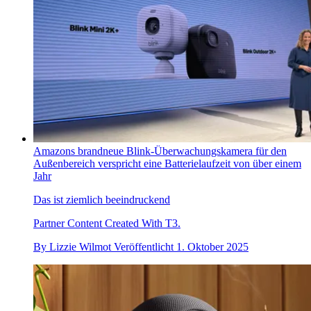
Amazons brandneue Blink-Überwachungskamera für den
Außenbereich verspricht eine Batterielaufzeit von über einem
Jahr
Das ist ziemlich beeindruckend
Partner Content Created With T3.
By
Lizzie Wilmot
Veröffentlicht
1. Oktober 2025