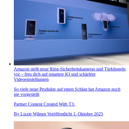
Amazon stellt neue Ring-Sicherheitskameras und Türklingeln
vor – freu dich auf smartere KI und schärfere
Videoeinstellungen
So viele neue Produkte auf einen Schlag hat Amazon noch
nie vorgestellt
Partner Content Created With T3.
By
Lizzie Wilmot
Veröffentlicht
1. Oktober 2025