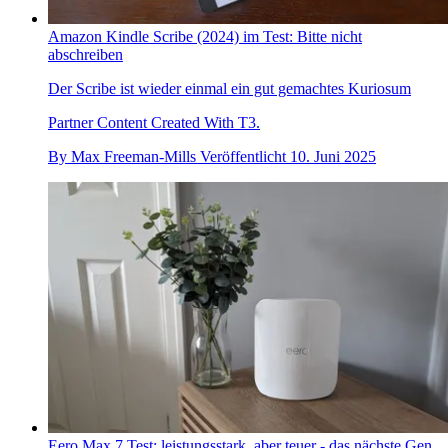
Amazon Kindle Scribe (2024) im Test: Bitte nicht
abschreiben
Der Scribe ist wieder einmal ein gut gemachtes Kuriosum
Partner Content Created With T3.
By
Max Freeman-Mills
Veröffentlicht
10. Juni 2025
Eero Max 7 Test: leistungsstark, aber teuer - das nächste Gen