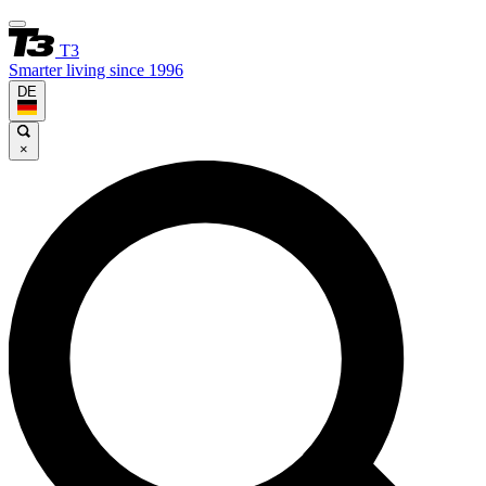
T3
Smarter living since 1996
DE
×