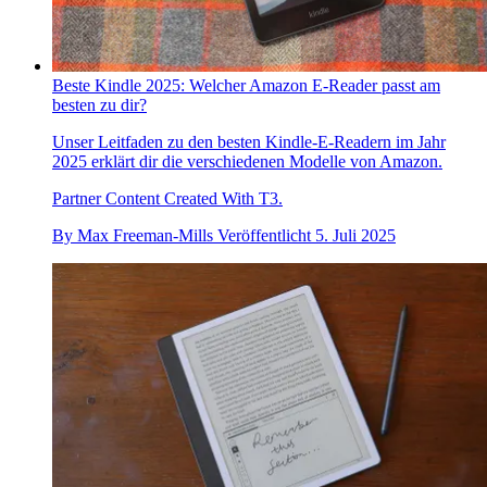
Beste Kindle 2025: Welcher Amazon E-Reader passt am
besten zu dir?
Unser Leitfaden zu den besten Kindle-E-Readern im Jahr
2025 erklärt dir die verschiedenen Modelle von Amazon.
Partner Content Created With T3.
By
Max Freeman-Mills
Veröffentlicht
5. Juli 2025