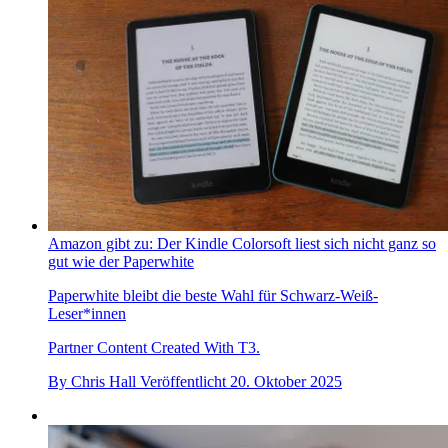
Amazon gibt zu: Der Kindle Colorsoft liest sich nicht ganz so
gut wie der Paperwhite
Paperwhite bleibt die beste Wahl für Schwarz-Weiß-
Leser*innen
Partner Content Created With T3.
By
Chris Hall
Veröffentlicht
20. Oktober 2025