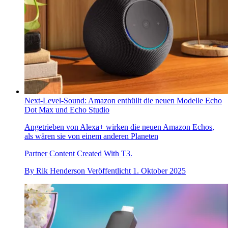
Next-Level-Sound: Amazon enthüllt die neuen Modelle Echo
Dot Max und Echo Studio
Angetrieben von Alexa+ wirken die neuen Amazon Echos,
als wären sie von einem anderen Planeten
Partner Content Created With T3.
By
Rik Henderson
Veröffentlicht
1. Oktober 2025