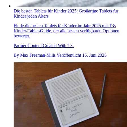
Die besten Tablets für Kinder 2025: Großartige Tablets für
Kinder jeden Alters
Finde die besten Tablets für Kinder im Jahr 2025 mit T3s
Kinder-Tablet-Guide, der alle besten verfügbaren Optionen
bewertet.
Partner Content Created With T3.
By
Max Freeman-Mills
Veröffentlicht
15. Juni 2025