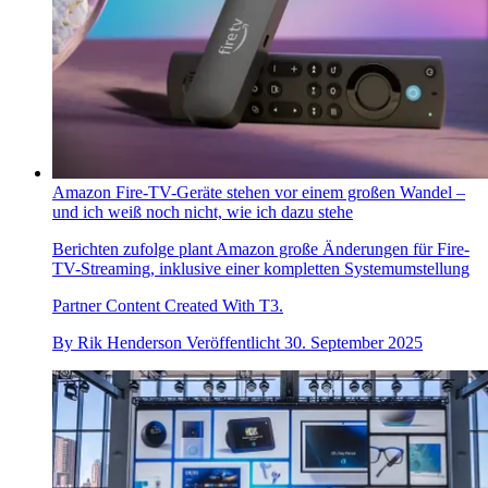
Amazon Fire-TV-Geräte stehen vor einem großen Wandel –
und ich weiß noch nicht, wie ich dazu stehe
Berichten zufolge plant Amazon große Änderungen für Fire-
TV-Streaming, inklusive einer kompletten Systemumstellung
Partner Content Created With T3.
By
Rik Henderson
Veröffentlicht
30. September 2025